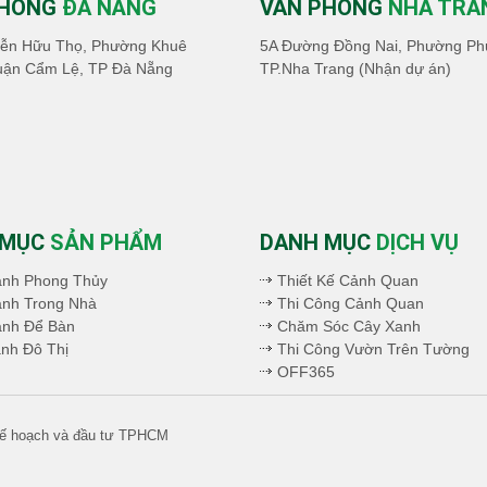
PHÒNG
ĐÀ NẴNG
VĂN PHÒNG
NHA TRA
ễn Hữu Thọ, Phường Khuê
5A Đường Đồng Nai, Phường Ph
uận Cẩm Lệ, TP Đà Nẵng
TP.Nha Trang (Nhận dự án)
 MỤC
SẢN PHẨM
DANH MỤC
DỊCH VỤ
ảnh Phong Thủy
Thiết Kế Cảnh Quan
nh Trong Nhà
Thi Công Cảnh Quan
ảnh Để Bàn
Chăm Sóc Cây Xanh
nh Đô Thị
Thi Công Vườn Trên Tường
OFF365
 kế hoạch và đầu tư TPHCM