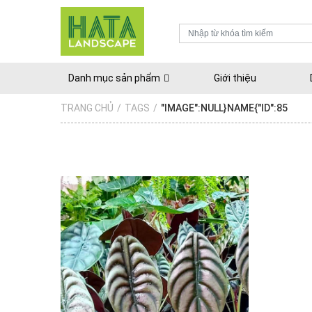
Danh mục sản phẩm
Giới thiệu
TRANG CHỦ
/
TAGS
/
"IMAGE":NULL}NAME{"ID":85