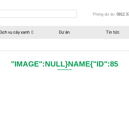
Phòng dự án:
0912.3
Dịch vụ cây xanh
Dự án
Tin tức
"IMAGE":NULL}NAME{"ID":85