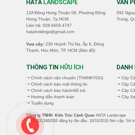
HATA
LANDSCAPE
VĂN 
12A Đông Hưng Thuận 09, Phường Đông
592 Nguy
Hưng Thuận, Tp.HCM
Trung, Q
Liên hệ:
028.6659.4747
hataholdings@gmail.com
Vựa cây:
230 Huỳnh Thị Na, Ấp 6, Đông
Thạnh, Hóc Môn, TP. HCM
(Bản đồ)
THÔNG TIN
HỮU ÍCH
DANH
Chính sách vận chuyên (THANKYOU)
Cây C
Chính sách bảo mật thông tin
Cây Cả
Chính sách bảo hành/đổi trả
Cây C
Hướng dẫn thanh toán
Cây Xa
Tuyển dụng
Công ty TNHH Kiến Trúc Cảnh Quan
HATA Landscape
MST: 0313482055 đăng ký lần đầu: 10/10/2015 Nơi cấp: Sở