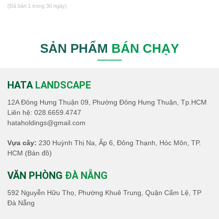
(Đã bán 1 trong 30 ngày)
SẢN PHẨM
BÁN CHẠY
HATA
LANDSCAPE
12A Đông Hưng Thuận 09, Phường Đông Hưng Thuận, Tp.HCM
Liên hệ:
028.6659.4747
hataholdings@gmail.com
Vựa cây:
230 Huỳnh Thị Na, Ấp 6, Đông Thạnh, Hóc Môn, TP.
HCM
(Bản đồ)
VĂN PHÒNG
ĐÀ NẴNG
592 Nguyễn Hữu Thọ, Phường Khuê Trung, Quận Cẩm Lệ, TP
Đà Nẵng