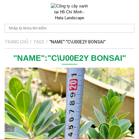
TRANG CHỦ
/
TAGS
/
"NAME":"C\U00E2Y BONSAI"
"NAME":"C\U00E2Y BONSAI"