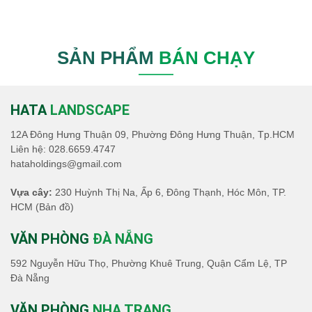
SẢN PHẨM
BÁN CHẠY
HATA
LANDSCAPE
12A Đông Hưng Thuận 09, Phường Đông Hưng Thuận, Tp.HCM
Liên hệ:
028.6659.4747
hataholdings@gmail.com
Vựa cây:
230 Huỳnh Thị Na, Ấp 6, Đông Thạnh, Hóc Môn, TP.
HCM
(Bản đồ)
VĂN PHÒNG
ĐÀ NẴNG
592 Nguyễn Hữu Thọ, Phường Khuê Trung, Quận Cẩm Lệ, TP
Đà Nẵng
VĂN PHÒNG
NHA TRANG