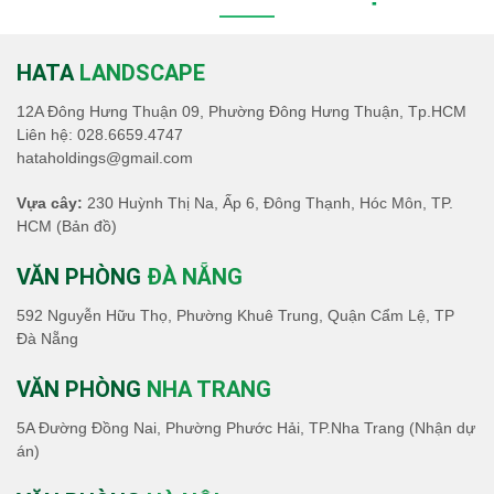
kiến chủ quan dựa trên kinh nghiệm của đội
ngũ biên tập ở thời điểm đăng bài. Việc xếp
hạng chỉ mang tính chất tham khảo và không
HATA
LANDSCAPE
phản ánh tuyệt đố...
12A Đông Hưng Thuận 09, Phường Đông Hưng Thuận, Tp.HCM
Liên hệ:
028.6659.4747
hataholdings@gmail.com
Vựa cây:
230 Huỳnh Thị Na, Ấp 6, Đông Thạnh, Hóc Môn, TP.
HCM
(Bản đồ)
VĂN PHÒNG
ĐÀ NẴNG
592 Nguyễn Hữu Thọ, Phường Khuê Trung, Quận Cẩm Lệ, TP
Đà Nẵng
VĂN PHÒNG
NHA TRANG
5A Đường Đồng Nai, Phường Phước Hải, TP.Nha Trang (Nhận dự
án)