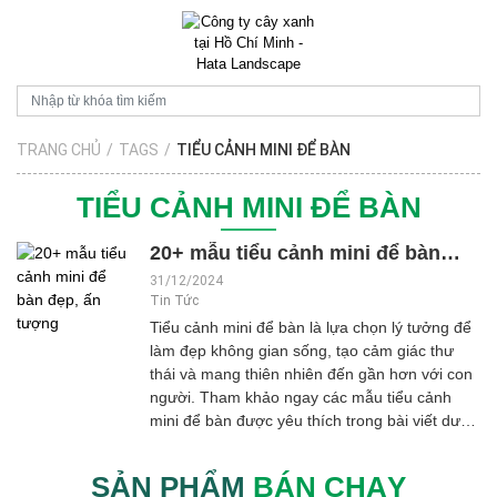
TRANG CHỦ
/
TAGS
/
TIỂU CẢNH MINI ĐỂ BÀN
TIỂU CẢNH MINI ĐỂ BÀN
20+ mẫu tiểu cảnh mini để bàn
đẹp, ấn tượng
31/12/2024
Tin Tức
Tiểu cảnh mini để bàn là lựa chọn lý tưởng để
làm đẹp không gian sống, tạo cảm giác thư
thái và mang thiên nhiên đến gần hơn với con
người. Tham khảo ngay các mẫu tiểu cảnh
mini để bàn được yêu thích trong bài viết dưới
đây của Hata Landscape nhé! *** Xin lưu ý:
Danh sách (nếu có) dưới đây được tổng hợp
SẢN PHẨM
BÁN CHẠY
dựa trên nhiều nguồn thông tin cũng như là ý