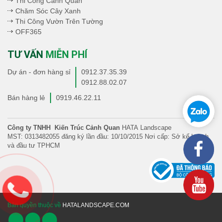
Thi Công Cảnh Quan
Chăm Sóc Cây Xanh
Thi Công Vườn Trên Tường
OFF365
TƯ VẤN
MIỄN PHÍ
Dự án - đơn hàng sỉ
0912.37.35.39
0912.88.02.07
Bán hàng lẻ
0919.46.22.11
Công ty TNHH Kiến Trúc Cảnh Quan
HATA Landscape
MST: 0313482055 đăng ký lần đầu: 10/10/2015 Nơi cấp: Sở kế hoạch
và đầu tư TPHCM
Bản quyền thuộc về
HATALANDSCAPE.COM