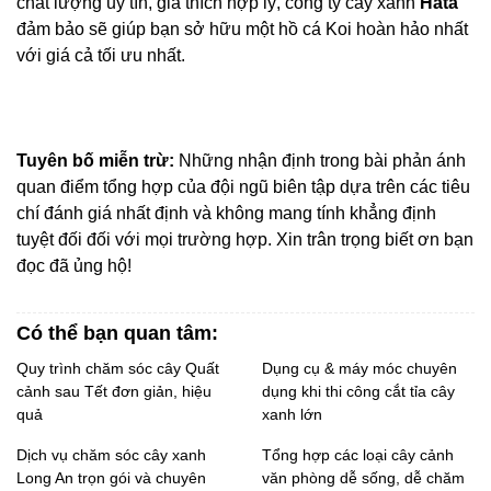
chất lượng uy tín, giá thích hợp lý, công ty cây xanh 
Hata 
đảm bảo sẽ giúp bạn sở hữu một hồ cá Koi hoàn hảo nhất 
với giá cả tối ưu nhất.
Tuyên bố miễn trừ:
 Những nhận định trong bài phản ánh 
quan điểm tổng hợp của đội ngũ biên tập dựa trên các tiêu 
chí đánh giá nhất định và không mang tính khẳng định 
tuyệt đối đối với mọi trường hợp. Xin trân trọng biết ơn bạn 
đọc đã ủng hộ!
Có thể bạn quan tâm:
Quy trình chăm sóc cây Quất
Dụng cụ & máy móc chuyên
cảnh sau Tết đơn giản, hiệu
dụng khi thi công cắt tỉa cây
quả
xanh lớn
Dịch vụ chăm sóc cây xanh
Tổng hợp các loại cây cảnh
Long An trọn gói và chuyên
văn phòng dễ sống, dễ chăm