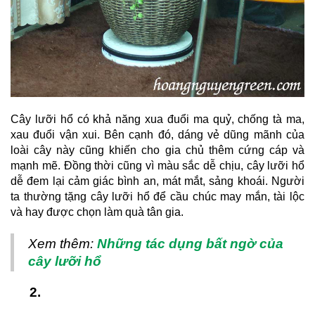
Cây lưỡi hổ có khả năng xua đuổi ma quỷ, chống tà ma, 
xau đuổi vận xui. Bên cạnh đó, dáng vẻ dũng mãnh của 
loài cây này cũng khiến cho gia chủ thêm cứng cáp và 
mạnh mẽ. Đồng thời cũng vì màu sắc dễ chịu, cây lưỡi hổ 
dễ đem lại cảm giác bình an, mát mắt, sảng khoái. Người 
ta thường tặng cây lưỡi hổ để cầu chúc may mắn, tài lộc 
và hay được chọn làm quà tân gia.
Xem thêm: 
Những tác dụng bất ngờ của 
cây lưỡi hổ