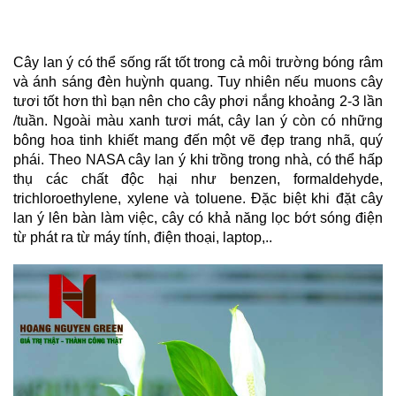
Cây lan ý có thể sống rất tốt trong cả môi trường bóng râm 
và ánh sáng đèn huỳnh quang. Tuy nhiên nếu muons cây 
tươi tốt hơn thì bạn nên cho cây phơi nắng khoảng 2-3 lần 
/tuần. Ngoài màu xanh tươi mát, cây lan ý còn có những 
bông hoa tinh khiết mang đến một vẽ đẹp trang nhã, quý 
phái. Theo NASA cây lan ý khi trồng trong nhà, có thể hấp 
thụ các chất độc hại như benzen, formaldehyde, 
trichloroethylene, xylene và toluene. Đặc biệt khi đặt cây 
lan ý lên bàn làm việc, cây có khả năng lọc bớt sóng điện 
từ phát ra từ máy tính, điện thoại, laptop,..