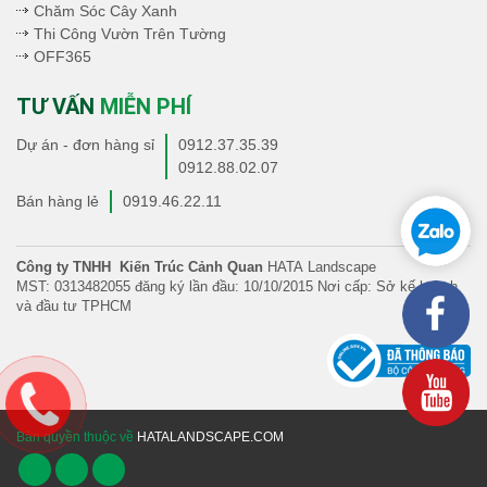
Chăm Sóc Cây Xanh
Thi Công Vườn Trên Tường
OFF365
TƯ VẤN
MIỄN PHÍ
Dự án - đơn hàng sỉ
0912.37.35.39
0912.88.02.07
Bán hàng lẻ
0919.46.22.11
Công ty TNHH Kiến Trúc Cảnh Quan
HATA Landscape
MST: 0313482055 đăng ký lần đầu: 10/10/2015 Nơi cấp: Sở kế hoạch
và đầu tư TPHCM
Bản quyền thuộc về
HATALANDSCAPE.COM