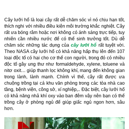
Cây lưỡi hổ là loại cây rất dễ chăm sóc vì nó chịu hạn tốt, 
thích nghi với nhiều điều kiện môi trường khắc nghiệt. Cây 
rất ưa bóng râm hoặc nơi không có ánh sáng trực tiếp, tuy 
nhiên cần nhiều nước để có thể sinh trưởng tốt. Dù dễ 
chăm sóc những tác dụng của 
cây lưỡi hổ
 rất tuyệt vời. 
Theo NASA cây lưỡi hổ có khả năng hấp thụ lên đến 107 
loại độc tố có hại cho cơ thể con người, trong đó có nhiều 
độc tố gây ung thư như 
formaldehyde, xylene, toluene và 
nitơ oxit… giúp thanh lọc không khí, mang đến không gian 
trong lành, lành mạnh. Chính vì thế, cây rất được ưa 
chuộng trồng tại cá khu văn phòng trong các tòa nhà cao 
tầng, bệnh viện, công sở, xí nghiệp,.. Đặc biệt, cây lưỡi hổ 
có khả năng nhả khí oxy vào ban đêm vậy nên bạn có thể 
trồng cây ở phòng ngủ để giúp giấc ngủ ngon hơn, sâu 
hơn.