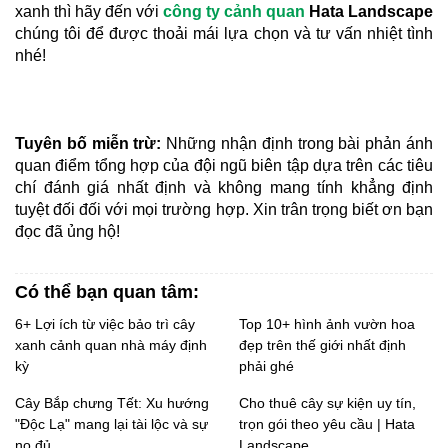
xanh thì hãy đến với 
công ty cảnh quan
 Hata Landscape
chúng tôi để được thoải mái lựa chọn và tư vấn nhiệt tình 
nhé!
Tuyên bố miễn trừ:
 Những nhận định trong bài phản ánh 
quan điểm tổng hợp của đội ngũ biên tập dựa trên các tiêu 
chí đánh giá nhất định và không mang tính khẳng định 
tuyệt đối đối với mọi trường hợp. Xin trân trọng biết ơn bạn 
đọc đã ủng hộ!
Có thể bạn quan tâm:
6+ Lợi ích từ việc bảo trì cây
Top 10+ hình ảnh vườn hoa
xanh cảnh quan nhà máy định
đẹp trên thế giới nhất định
kỳ
phải ghé
Cây Bắp chưng Tết: Xu hướng
Cho thuê cây sự kiện uy tín,
"Độc Lạ" mang lại tài lộc và sự
trọn gói theo yêu cầu | Hata
no đủ
Landscape