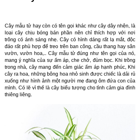
Cây mẫu tử hay còn có tên gọi khác như cây dây nhện, là 
loại cây chịu bóng bán phần nên chỉ thích hợp với nơi 
trông có ánh sáng nhẹ. Cây có hình dáng rất lạ mắt, độc 
đáo rất phù hợp để treo trên ban công, cầu thang hay sân 
vườn, vườn hoa,.. Cây mẫu tử đúng như tên gọi của nó, 
mang ý nghĩa của sự ấm áp, che chở, đùm bọc. Khi trồng 
trong nhà, cây mang đến cảm giác ấm áp hạnh phúc, Khi 
cây ra hoa, những bông hoa nhỏ sinh được chiếc là dải rủ 
xuống như hình ảnh một người mẹ đang ôm đứa con của 
mình. Có lẽ vì thế là cây biểu tượng cho tình cảm gia đình 
thiêng liêng.