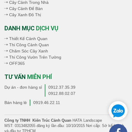
Cây Cảnh Trong Nhà
Cây Cảnh Để Bàn
Cây Xanh Đô Thị
DANH MỤC
DỊCH VỤ
Thiết Kế Cảnh Quan
Thi Công Cảnh Quan
Chăm Sóc Cây Xanh
Thi Công Vườn Trên Tường
OFF365
TƯ VẤN
MIỄN PHÍ
Dự án - đơn hàng sỉ
0912.37.35.39
0912.88.02.07
Bán hàng lẻ
0919.46.22.11
Công ty TNHH Kiến Trúc Cảnh Quan
HATA Landscape
MST: 0313482055 đăng ký lần đầu: 10/10/2015 Nơi cấp: Sở kế hoạch
và đầu tư TPHCM