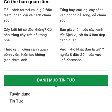
Có thể bạn quan tâm:
Tiểu cảnh terrarium là gì? Đặc
Tổng hợp các loại cây cảnh
điểm, phân loại và cách chăm
văn phòng dễ sống, dễ chăm
sóc
sóc
Cây lưỡi hổ có độc không? Có
Báo giá chăm sóc cây xanh
nên trồng cây lưỡi hổ trong
tết: Dịch vụ cắt tỉa & làm đẹp
nhà
cảnh quan
Thiết kế thi công cảnh quan
Vườn khô Nhật Bản là gì? Ý
bệnh viện: Kiến tạo không
nghĩa & đặc điểm của vườn
gian chữa lành
khô Karesansui
DANH MỤC TIN TỨC
Tuyển dụng
Tin Tức