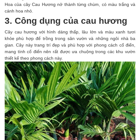
Hoa của cây Cau Hương nở thành từng chùm, có màu trắng và
cánh hoa nhỏ.
3. Công dụng của cau hương
Cây cau hương với hình dáng thấp, lâu lớn và màu xanh tươi
khỏe phù hợp để trồng trong sân vườn và những ngôi nhà ba
gian. Cây này trang trí đẹp và phù hợp với phong cách cổ điển,
mang tính cổ điển nên rất được ưa chuộng trong các khu vườn
thiết kế theo phong cách này.