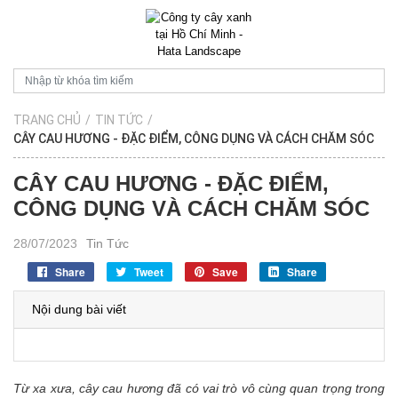
TRANG CHỦ
/
TIN TỨC
/
CÂY CAU HƯƠNG - ĐẶC ĐIỂM, CÔNG DỤNG VÀ CÁCH CHĂM SÓC
CÂY CAU HƯƠNG - ĐẶC ĐIỂM,
CÔNG DỤNG VÀ CÁCH CHĂM SÓC
28/07/2023
Tin Tức
Share
Tweet
Save
Share
Nội dung bài viết
Từ xa xưa, cây cau hương đã có vai trò vô cùng quan trọng trong