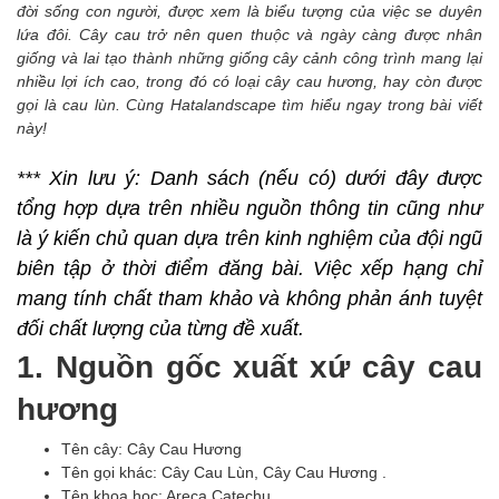
đời sống con người, được xem là biểu tượng của việc se duyên
lứa đôi. Cây cau trở nên quen thuộc và ngày càng được nhân
giống và lai tạo thành những giống cây cảnh công trình mang lại
nhiều lợi ích cao, trong đó có loại cây cau hương, hay còn được
gọi là cau lùn. Cùng Hatalandscape tìm hiểu ngay trong bài viết
này!
*** Xin lưu ý: 
Danh sách (nếu có) dưới đây được 
tổng hợp dựa trên nhiều nguồn thông tin cũng như 
là ý kiến chủ quan dựa trên kinh nghiệm của đội ngũ 
biên tập ở thời điểm đăng bài.
 Việc xếp hạng chỉ 
mang tính chất tham khảo và không phản ánh tuyệt 
đối chất lượng của từng đề xuất
.
1. Nguồn gốc xuất xứ cây cau
hương
Tên cây: Cây Cau Hương
Tên gọi khác: Cây Cau Lùn, Cây Cau Hương .
Tên khoa học: Areca Catechu