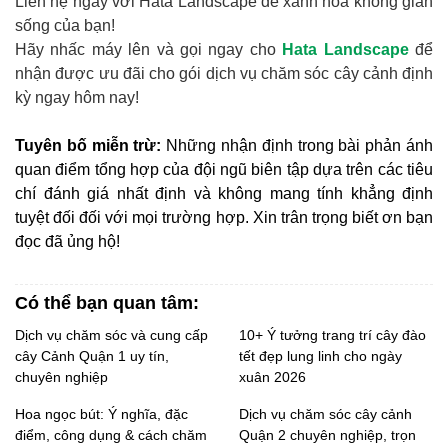
Liên hệ ngay với Hata Landscape để xanh hóa không gian
sống của bạn!
Hãy nhấc máy lên và gọi ngay cho
Hata Landscape
để
nhận được ưu đãi cho gói dịch vụ chăm sóc cây cảnh định
kỳ ngay
hôm nay
!
Tuyên bố miễn trừ:
 Những nhận định trong bài phản ánh 
quan điểm tổng hợp của đội ngũ biên tập dựa trên các tiêu 
chí đánh giá nhất định và không mang tính khẳng định 
tuyệt đối đối với mọi trường hợp. Xin trân trọng biết ơn bạn 
đọc đã ủng hộ!
Có thể bạn quan tâm:
Dịch vụ chăm sóc và cung cấp
10+ Ý tưởng trang trí cây đào
cây Cảnh Quận 1 uy tín,
tết đẹp lung linh cho ngày
chuyên nghiệp
xuân 2026
Hoa ngọc bút: Ý nghĩa, đặc
Dịch vụ chăm sóc cây cảnh
điểm, công dụng & cách chăm
Quận 2 chuyên nghiệp, trọn