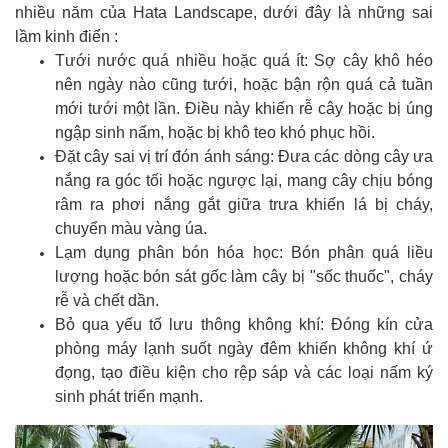
nhiều năm của Hata Landscape, dưới đây là những sai
lầm kinh điển :
Tưới nước quá nhiều hoặc quá ít: Sợ cây khô héo
nên ngày nào cũng tưới, hoặc bận rộn quá cả tuần
mới tưới một lần. Điều này khiến rễ cây hoặc bị úng
ngập sinh nấm, hoặc bị khô teo khó phục hồi.
Đặt cây sai vị trí đón ánh sáng: Đưa các dòng cây ưa
nắng ra góc tối hoặc ngược lại, mang cây chịu bóng
râm ra phơi nắng gắt giữa trưa khiến lá bị cháy,
chuyển màu vàng úa.
Lạm dụng phân bón hóa học: Bón phân quá liều
lượng hoặc bón sát gốc làm cây bị "sốc thuốc", cháy
rễ và chết dần.
Bỏ qua yếu tố lưu thông không khí: Đóng kín cửa
phòng máy lạnh suốt ngày đêm khiến không khí ứ
đọng, tạo điều kiện cho rệp sáp và các loại nấm ký
sinh phát triển mạnh.