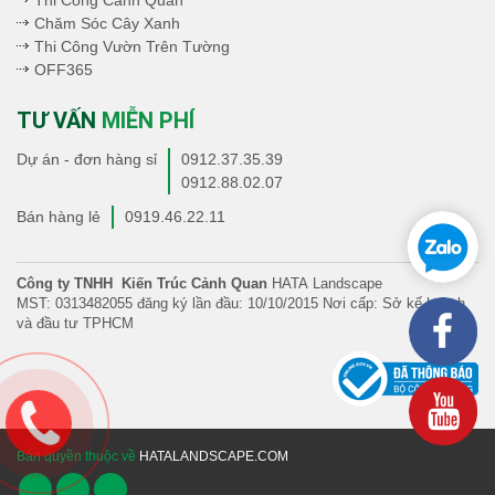
Thi Công Cảnh Quan
Chăm Sóc Cây Xanh
Thi Công Vườn Trên Tường
OFF365
TƯ VẤN
MIỄN PHÍ
Dự án - đơn hàng sỉ
0912.37.35.39
0912.88.02.07
Bán hàng lẻ
0919.46.22.11
Công ty TNHH Kiến Trúc Cảnh Quan
HATA Landscape
MST: 0313482055 đăng ký lần đầu: 10/10/2015 Nơi cấp: Sở kế hoạch
và đầu tư TPHCM
Bản quyền thuộc về
HATALANDSCAPE.COM