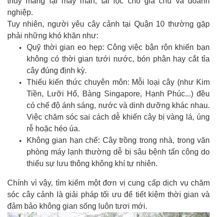
thủy mang lại may mắn, tài lộc cho gia chủ và doanh
nghiệp.
Tuy nhiên, người yêu cây cảnh tại Quận 10 thường gặp
phải những khó khăn như:
Quỹ thời gian eo hẹp: Công việc bận rộn khiến bạn
không có thời gian tưới nước, bón phân hay cắt tỉa
cây đúng định kỳ.
Thiếu kiến thức chuyên môn: Mỗi loại cây (như Kim
Tiền, Lưỡi Hổ, Bàng Singapore, Hạnh Phúc...) đều
có chế độ ánh sáng, nước và dinh dưỡng khác nhau.
Việc chăm sóc sai cách dễ khiến cây bị vàng lá, úng
rễ hoặc héo úa.
Không gian hạn chế: Cây trồng trong nhà, trong văn
phòng máy lạnh thường dễ bị sâu bệnh tấn công do
thiếu sự lưu thông không khí tự nhiên.
Chính vì vậy, tìm kiếm một đơn vị cung cấp dịch vụ chăm
sóc cây cảnh là giải pháp tối ưu để tiết kiệm thời gian và
đảm bảo không gian sống luôn tươi mới.