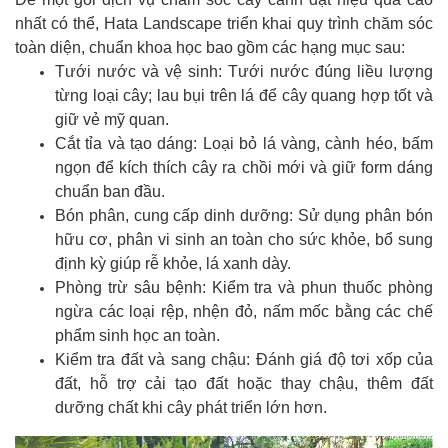
nhất có thể, Hata Landscape triển khai quy trình chăm sóc
toàn diện, chuẩn khoa học bao gồm các hạng mục sau:
Tưới nước và vệ sinh: Tưới nước đúng liều lượng
từng loại cây; lau bụi trên lá để cây quang hợp tốt và
giữ vẻ mỹ quan.
Cắt tỉa và tạo dáng: Loại bỏ lá vàng, cành héo, bấm
ngọn để kích thích cây ra chồi mới và giữ form dáng
chuẩn ban đầu.
Bón phân, cung cấp dinh dưỡng: Sử dụng phân bón
hữu cơ, phân vi sinh an toàn cho sức khỏe, bổ sung
định kỳ giúp rễ khỏe, lá xanh dày.
Phòng trừ sâu bệnh: Kiểm tra và phun thuốc phòng
ngừa các loại rệp, nhện đỏ, nấm mốc bằng các chế
phẩm sinh học an toàn.
Kiểm tra đất và sang chậu: Đánh giá độ tơi xốp của
đất, hỗ trợ cải tạo đất hoặc thay chậu, thêm đất
dưỡng chất khi cây phát triển lớn hơn.