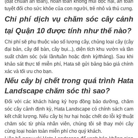
(đạt chuẩn an toàn), hoàn toàn không mùi độc hại, an toàn
tuyệt đối cho sức khỏe của con người, trẻ nhỏ và thú cưng.
Chi phí dịch vụ chăm sóc cây cảnh
tại Quận 10 được tính như thế nào?
Chi phí sẽ phụ thuộc vào số lượng cây, chủng loại cây (cây
đại bản, cây để bàn, cây bụi...), diện tích khu vườn và tần
suất chăm sóc (vài lần/tuần hoặc định kỳ/tháng). Sau khi
khảo sát thực tế miễn phí, Hata sẽ gửi bảng báo giá chính
xác và tối ưu cho bạn.
Nếu cây bị chết trong quá trình Hata
Landscape chăm sóc thì sao?
Đối với các khách hàng ký hợp đồng bảo dưỡng, chăm
sóc cây cảnh định kỳ, Hata Landscape có chính sách cam
kết chất lượng. Nếu cây bị hư hại hoặc chết do lỗi kỹ thuật
chăm sóc từ phía nhân viên, chúng tôi sẽ thay mới cây
cùng loại hoàn toàn miễn phí cho quý khách.