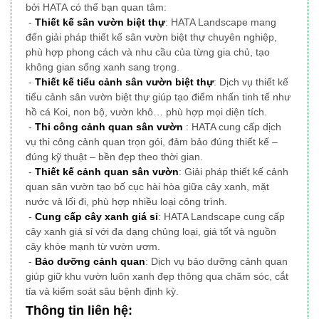
bởi HATA có thể bạn quan tâm:
-
Thiết kế sân vườn biệt thự
: HATA Landscape mang
đến giải pháp thiết kế sân vườn biệt thự chuyên nghiệp,
phù hợp phong cách và nhu cầu của từng gia chủ, tạo
không gian sống xanh sang trọng.
-
Thiết kế tiểu cảnh sân vườn biệt thự
: Dịch vụ thiết kế
tiểu cảnh sân vườn biệt thự giúp tạo điểm nhấn tinh tế như
hồ cá Koi, non bộ, vườn khô… phù hợp mọi diện tích.
-
Thi công cảnh quan sân vườn
: HATA cung cấp dịch
vụ thi công cảnh quan trọn gói, đảm bảo đúng thiết kế –
đúng kỹ thuật – bền đẹp theo thời gian.
-
Thiết kế cảnh quan sân vườn
: Giải pháp thiết kế cảnh
quan sân vườn tạo bố cục hài hòa giữa cây xanh, mặt
nước và lối đi, phù hợp nhiều loại công trình.
-
Cung cấp cây xanh giá sỉ
: HATA Landscape cung cấp
cây xanh giá sỉ với đa dạng chủng loại, giá tốt và nguồn
cây khỏe mạnh từ vườn ươm.
-
Bảo dưỡng cảnh quan
: Dịch vụ bảo dưỡng cảnh quan
giúp giữ khu vườn luôn xanh đẹp thông qua chăm sóc, cắt
tỉa và kiểm soát sâu bệnh định kỳ.
Thông tin liên hệ: