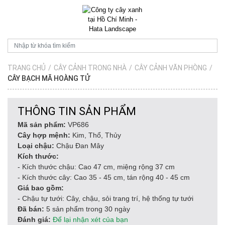
TRANG CHỦ
/
CÂY CẢNH TRONG NHÀ
/
CÂY CẢNH VĂN PHÒNG
/
CÂY BẠCH MÃ HOÀNG TỬ
THÔNG TIN SẢN PHẨM
Mã sản phẩm:
VP686
Cây hợp mệnh:
Kim, Thổ, Thủy
Loại chậu:
Chậu Đan Mây
Kích thước:
- Kích thước chậu: Cao 47 cm, miệng rộng 37 cm
- Kích thước cây: Cao 35 - 45 cm, tán rộng 40 - 45 cm
Giá bao gồm:
- Chậu tự tưới: Cây, chậu, sỏi trang trí, hệ thống tự tưới
Đã bán:
5 sản phẩm trong 30 ngày
Đánh giá:
Để lại nhận xét của bạn