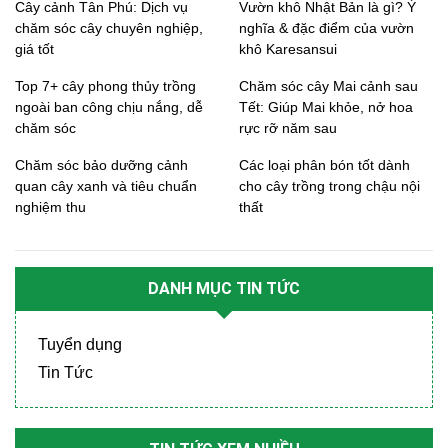
Cây cảnh Tân Phú: Dịch vụ
Vườn khô Nhật Bản là gì? Ý
chăm sóc cây chuyên nghiệp,
nghĩa & đặc điểm của vườn
giá tốt
khô Karesansui
Top 7+ cây phong thủy trồng
Chăm sóc cây Mai cảnh sau
ngoài ban công chịu nắng, dễ
Tết: Giúp Mai khỏe, nở hoa
chăm sóc
rực rỡ năm sau
Chăm sóc bảo dưỡng cảnh
Các loại phân bón tốt dành
quan cây xanh và tiêu chuẩn
cho cây trồng trong chậu nội
nghiệm thu
thất
DANH MỤC TIN TỨC
Tuyển dụng
Tin Tức