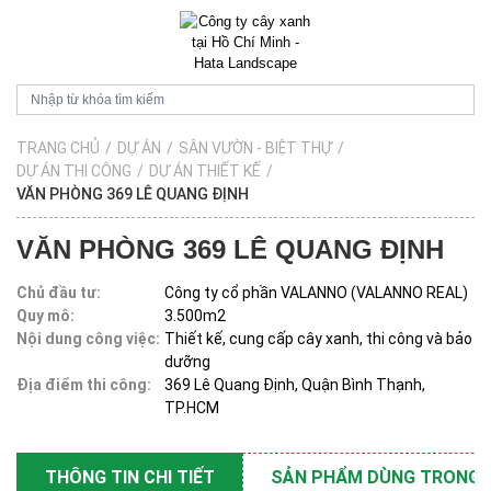
TRANG CHỦ
/
DỰ ÁN
/
SÂN VƯỜN - BIỆT THỰ
/
DỰ ÁN THI CÔNG
/
DỰ ÁN THIẾT KẾ
/
VĂN PHÒNG 369 LÊ QUANG ĐỊNH
VĂN PHÒNG 369 LÊ QUANG ĐỊNH
Chủ đầu tư:
Công ty cổ phần VALANNO (VALANNO REAL)
Quy mô:
3.500m2
Nội dung công việc:
Thiết kế, cung cấp cây xanh, thi công và bảo
dưỡng
Địa điểm thi công:
369 Lê Quang Định, Quận Bình Thạnh,
TP.HCM
THÔNG TIN CHI TIẾT
SẢN PHẨM DÙNG TRONG 