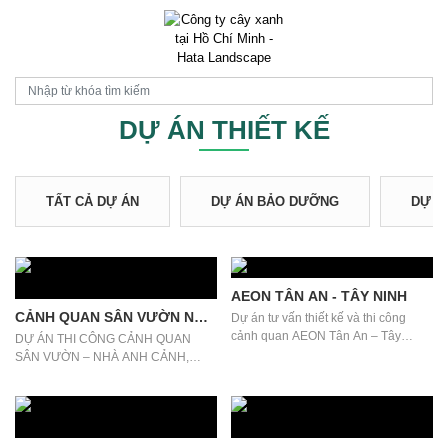
DỰ ÁN THIẾT KẾ
TẤT CẢ DỰ ÁN
DỰ ÁN BẢO DƯỠNG
DỰ Á
AEON TÂN AN - TÂY NINH
CẢNH QUAN SÂN VƯỜN NHÀ
Dự án tư vấn thiết kế và thi công
ANH CẢNH
cảnh quan AEON Tân An – Tây
DỰ ÁN THI CÔNG CẢNH QUAN
Ninh...
SÂN VƯỜN – NHÀ ANH CẢNH,
VĨNH LONG Chỉ trong 1...