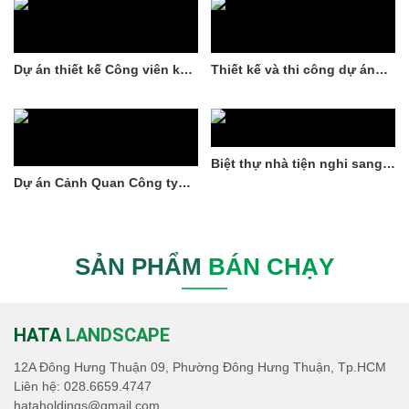
Dự án thiết kế Công viên khu
Thiết kế và thi công dự án
dân cư: Nâng tầm không
Công ty TNHH Chỉ May
gian sống đô thị
American & Efird
Biệt thự nhà tiện nghi sang
trọng anh Quyền - TPHCM
Dự án Cảnh Quan Công ty
TNHH May Mặc Bowker Việt
Nam
SẢN PHẨM
BÁN CHẠY
HATA
LANDSCAPE
12A Đông Hưng Thuận 09, Phường Đông Hưng Thuận, Tp.HCM
Liên hệ:
028.6659.4747
hataholdings@gmail.com