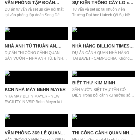
VĂN PHÒNG TẬP ĐOÀN
SỰ KIỆN TRỒNG CÂY LG x
SONG ĐẾ
HUTECH
Dự án tư vấn và set up cây nội thất
Tư vấn và set up tại khuôn viên
tại văn phòng tập đoàn Song Đế
Trường Đại học Hutech Q9 Sự kiện
Một...
Trồng cây...
NHÀ ANH TÚ THUẬN AN,
NHÀ HÀNG BILLION TIMES
BÌNH DƯƠNG
TẠI BAVET, CAMPUCHIA
DỰ ÁN THI CÔNG CẢNH QUAN
DỰ ÁN CẢNH QUAN NHÀ HÀNG
SÂN VƯỜN – NHÀ ANH TÚ, BÌNH
TẠI BAVET - CAMPUCHIA Không
DƯƠNG Một không...
gian của một...
BIỆT THỰ KIM MINH
KCN NHÀ MÁY BEHN MAYER
SÂN VƯỜN BIỆT THỰ TÂN CỔ
ĐIỂN Trong bối cảnh xu hướng sống
NHÀ MÁY BEHN MAYER - NEW
xanh và gần gũi vớ...
FACILITY IN VSIP Behn Meyer là tập
đoàn kinh doanh h...
VĂN PHÒNG 369 LÊ QUANG
THI CÔNG CẢNH QUAN NHÀ
ĐỊNH
MÁY GUNZENTAL
VĂN PHÒNG XANH Tòa nhà 369 là
Nhà Máy Gunzental là nhà máy