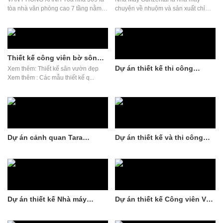
tòa nhà văn phòng cao 7 tầng nằm
chuyên về nhuộm và sản xuất chỉ
tại vị trí đ...
may. Năm 2019 HATA...
Thiết kế công viên bờ sông
quận 12
Dự án thiết kế thi công
Xem thêm: Thiết kế sân vườn đẹp
tường xanh Công ty THHH
Xem thêm : Các mẫu thiết kế q...
Amway Việt Nam
Dự án cảnh quan Tara
Dự án thiết kế và thi công
Residence: Tạo không gian
nhà máy Kiềm Nghĩa tại HATA
sống xanh đẳng cấp
Landscape
Dự án thiết kế Nhà máy
Dự án thiết kế Công viên Văn
DenEast Việt Nam Milk and
Hoa: Tạo không gian xanh
Soft drinks facility
bền vững