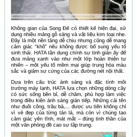
Không gian của Song Đế có thiết kế hiện đại, sử
dụng nhiều mảng gỗ sáng và vật liệu kim loại nhẹ.
Đây là một nền tảng dễ chịu nhưng cũng dễ mang
cảm giác “khô” nếu không được bổ sung yếu tố
sinh thái. HATA tận dụng chính sự tinh giản ấy để
đưa mảng xanh vào như một lớp hoàn thiện tự
nhiên – một yếu tố mềm mại giúp trung hòa màu
sắc và giảm sự cứng của các đường nét nội thất.
Dựa trên cấu trúc ánh sáng và đặc tính môi
trường máy lạnh, HATA lựa chọn những dòng cây
có sức sống bền bỉ, dễ chăm, phù hợp làm việc
trong điều kiện ánh sáng gián tiếp. Những cái tên
như đuôi công, trầu bà,... được ưu tiên không chỉ
vì vẻ đẹp của từng tán lá, mà còn vì chúng tạo
cảm giác yên tĩnh, mát mắt – đúng tinh thần của
một văn phòng đề cao sự tập trung.