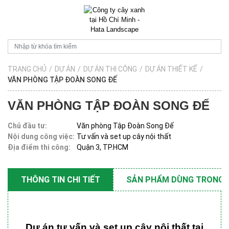
TRANG CHỦ
/
DỰ ÁN
/
DỰ ÁN THI CÔNG
/
DỰ ÁN THIẾT KẾ
/
VĂN PHÒNG TẬP ĐOÀN SONG ĐẾ
VĂN PHÒNG TẬP ĐOÀN SONG ĐẾ
Chủ đầu tư:
Văn phòng Tập Đoàn Song Đế
Nội dung công việc:
Tư vấn và set up cây nội thất
Địa điểm thi công:
Quận 3, TP.HCM
THÔNG TIN CHI TIẾT
SẢN PHẨM DÙNG TRONG 
Dự án tư vấn và set up cây nội thất tại