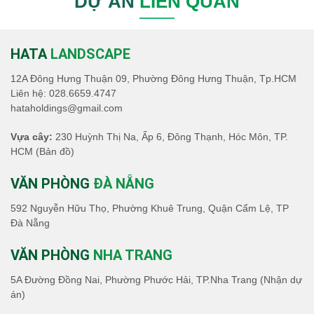
DỰ ÁN
LIÊN QUAN
HATA
LANDSCAPE
12A Đông Hưng Thuận 09, Phường Đông Hưng Thuận, Tp.HCM
Liên hệ:
028.6659.4747
hataholdings@gmail.com
Vựa cây:
230 Huỳnh Thị Na, Ấp 6, Đông Thạnh, Hóc Môn, TP.
HCM
(Bản đồ)
VĂN PHÒNG
ĐÀ NẴNG
592 Nguyễn Hữu Thọ, Phường Khuê Trung, Quận Cẩm Lệ, TP
Đà Nẵng
VĂN PHÒNG
NHA TRANG
5A Đường Đồng Nai, Phường Phước Hải, TP.Nha Trang (Nhận dự
án)