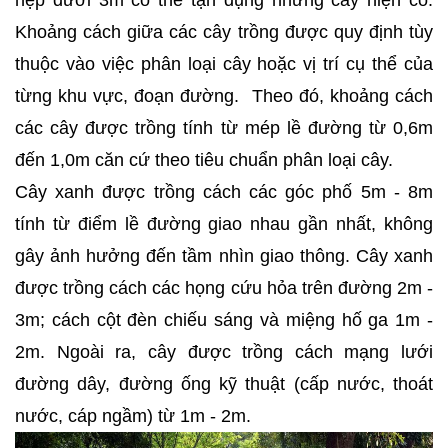
hẹp dưới 3m có thể tận dụng những cây hiện có.
Khoảng cách giữa các cây trồng được quy định tùy
thuộc vào việc phân loại cây hoặc vị trí cụ thể của
từng khu vực, đoạn đường. Theo đó, khoảng cách
các cây được trồng tính từ mép lề đường từ 0,6m
đến 1,0m căn cứ theo tiêu chuẩn phân loại cây.
Cây xanh được trồng cách các góc phố 5m - 8m
tính từ điểm lề đường giao nhau gần nhất, không
gây ảnh hưởng đến tầm nhìn giao thông. Cây xanh
được trồng cách các họng cứu hỏa trên đường 2m -
3m; cách cột đèn chiếu sáng và miệng hố ga 1m -
2m. Ngoài ra, cây được trồng cách mạng lưới
đường dây, đường ống kỹ thuật (cấp nước, thoát
nước, cáp ngầm) từ 1m - 2m.