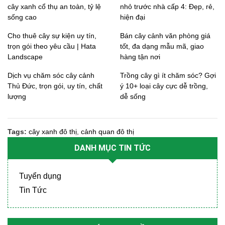
cây xanh cổ thụ an toàn, tỷ lệ
nhỏ trước nhà cấp 4: Đẹp, rẻ,
sống cao
hiện đại
Cho thuê cây sự kiện uy tín,
Bán cây cảnh văn phòng giá
trọn gói theo yêu cầu | Hata
tốt, đa dạng mẫu mã, giao
Landscape
hàng tận nơi
Dịch vụ chăm sóc cây cảnh
Trồng cây gì ít chăm sóc? Gợi
Thủ Đức, trọn gói, uy tín, chất
ý 10+ loại cây cực dễ trồng,
lượng
dễ sống
Tags:
cây xanh đô thị
,
cảnh quan đô thị
DANH MỤC TIN TỨC
Tuyển dụng
Tin Tức