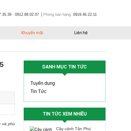
7.35.39
-
0912.88.02.07
Phòng bán hàng:
0919.46.22.11
Khuyến mãi
Liên hệ
5
DANH MỤC TIN TỨC
Tuyển dụng
Tin Tức
TIN TỨC XEM NHIỀU
u và phù
Cây cảnh Tân Phú: