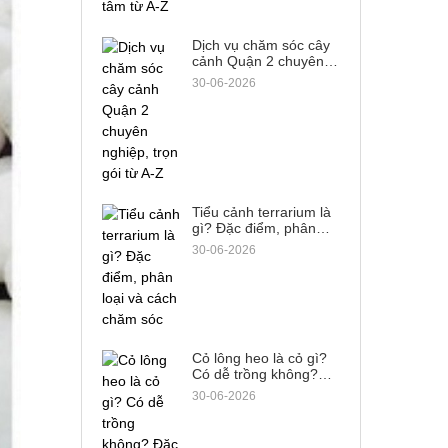
Dịch vụ chăm sóc cây
cảnh Quận 2 chuyên
nghiệp, trọn gói từ A-Z
30-06-2026
Tiểu cảnh terrarium là
gì? Đặc điểm, phân
loại và cách chăm sóc
30-06-2026
Cỏ lông heo là cỏ gì?
Có dễ trồng không?
Đặc điểm & cách phân
30-06-2026
biệt