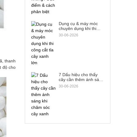
Dụng cụ & máy móc
chuyên dụng khi thi
công cắt tỉa cây xanh
30-06-2026
lớn
ã, thanh
t độ cho
7 Dấu hiệu cho thấy
cây cần thêm ánh sáng
khi chăm sóc cây xanh
30-06-2026