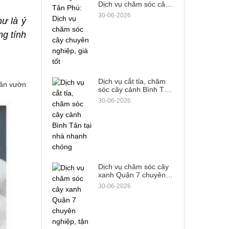
Dịch vụ chăm sóc cây
chuyên nghiệp, giá tốt
30-06-2026
 là ý 
g tính 
Dịch vụ cắt tỉa, chăm
 sân vườn
sóc cây cảnh Bình Tân
tại nhà nhanh chóng
30-06-2026
Dịch vụ chăm sóc cây
xanh Quận 7 chuyên
nghiệp, tận tâm từ A-Z
30-06-2026