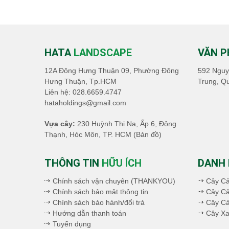
HATA
LANDSCAPE
VĂN 
12A Đông Hưng Thuận 09, Phường Đông
592 Nguy
Hưng Thuận, Tp.HCM
Trung, Q
Liên hệ:
028.6659.4747
hataholdings@gmail.com
Vựa cây:
230 Huỳnh Thị Na, Ấp 6, Đông
Thạnh, Hóc Môn, TP. HCM
(Bản đồ)
THÔNG TIN
HỮU ÍCH
DANH
Chính sách vận chuyên (THANKYOU)
Cây C
Chính sách bảo mật thông tin
Cây Cả
Chính sách bảo hành/đổi trả
Cây C
Hướng dẫn thanh toán
Cây Xa
Tuyển dụng