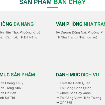
SẢN PHẨM
BÁN CHẠY
PHÒNG
ĐÀ NẴNG
VĂN PHÒNG
NHA TRA
ễn Hữu Thọ, Phường Khuê
5A Đường Đồng Nai, Phường Ph
uận Cẩm Lệ, TP Đà Nẵng
TP.Nha Trang (Nhận dự án)
 MỤC
SẢN PHẨM
DANH MỤC
DỊCH VỤ
ảnh Phong Thủy
Thiết Kế Cảnh Quan
nh Trong Nhà
Thi Công Cảnh Quan
ảnh Để Bàn
Chăm Sóc Cây Xanh
nh Đô Thị
Thi Công Vườn Trên Tường
OFF365