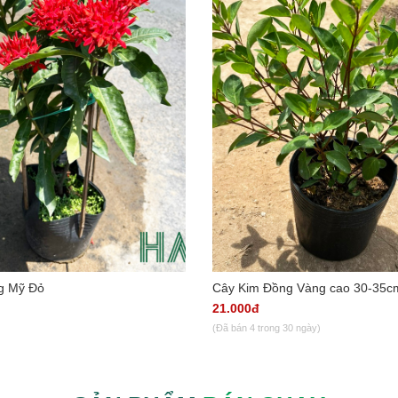
g Mỹ Đỏ
Cây Kim Đồng Vàng cao 30-35c
21.000đ
(Đã bán 4 trong 30 ngày)