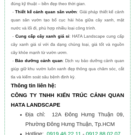
đúng kỹ thuật – bền đẹp theo thời gian.
-
Thiết kế cảnh quan sân vườn
: Giải pháp thiết kế cảnh
quan sân vườn tạo bố cục hài hòa giữa cây xanh, mặt
nước và lối đi, phù hợp nhiều loại công trình.
-
Cung cấp cây xanh giá sỉ
: HATA Landscape cung cấp
cây xanh giá sỉ với đa dạng chủng loại, giá tốt và nguồn
cây khỏe mạnh từ vườn ươm.
-
Bảo dưỡng cảnh quan
: Dịch vụ bảo dưỡng cảnh quan
giúp giữ khu vườn luôn xanh đẹp thông qua chăm sóc, cắt
tỉa và kiểm soát sâu bệnh định kỳ.
Thông tin liên hệ:
CÔNG TY TNHH KIẾN TRÚC CẢNH QUAN
HATA LANDSCAPE
Địa chỉ: 12A Đông Hưng Thuận 09,
Phường Đông Hưng Thuận, Tp.HCM
Hotline:
0919 46 22 11
-
0912.88.02.07