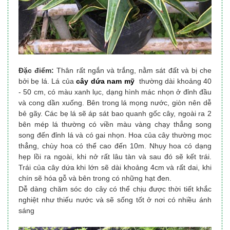
Đặc điểm:
Thân rất ngắn và trắng, nằm sát đất và bị che
bởi bẹ lá. Lá của
cây dứa nam mỹ
thường dài khoảng 40
- 50 cm, có màu xanh lục, dạng hình mác nhọn ở đỉnh đầu
và cong dần xuống. Bên trong lá mọng nước, giòn nên dễ
bẻ gãy. Các bẹ lá sẽ áp sát bao quanh gốc cây, ngoài ra 2
bên mép lá thường có viền màu vàng chạy thẳng song
song đến đỉnh lá và có gai nhọn. Hoa của cây thường mọc
thẳng, chùy hoa có thể cao đến 10m. Nhụy hoa có dạng
hẹp lồi ra ngoài, khi nở rất lâu tàn và sau đó sẽ kết trái.
Trái của cây dứa khi lớn sẽ dài khoảng 4cm và rất dai, khi
chín sẽ hóa gỗ và bên trong có những hạt đen.
Dễ dàng chăm sóc do cây có thể chịu được thời tiết khắc
nghiệt như thiếu nước và sẽ sống tốt ở nơi có nhiều ánh
sáng