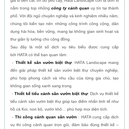
giá sỉ đến các tín đồ yêu cây, Hata Landscape
còn là đơn vị
nằm trong top những
công ty cảnh quan
uy tín tại thành
phố
. Với đội ngũ chuyên nghiệp và kinh nghiệm nhiều năm,
chúng tôi
kiến tạo nên những công trình công cộng, dân
dụng
hài hòa, bền vững, mang lại không gian sinh hoạt và
thư giãn lý tưởng cho cộng đồng.
Sau đây là một số dịch vụ tiêu biểu được cung cấp
bởi HATA có thể bạn quan tâm:
-
Thiết kế sân vườn biệt thự
: HATA Landscape mang
đến giải pháp thiết kế sân vườn biệt thự chuyên nghiệp,
phù hợp phong cách và nhu cầu của từng gia chủ, tạo
không gian sống xanh sang trọng.
-
Thiết kế tiểu cảnh sân vườn biệt thự
: Dịch vụ thiết kế
tiểu cảnh sân vườn biệt thự giúp tạo điểm nhấn tinh tế như
hồ cá Koi, non bộ, vườn khô… phù hợp mọi diện tích.
-
Thi công cảnh quan sân vườn
: HATA cung cấp dịch
vụ thi công cảnh quan trọn gói, đảm bảo đúng thiết kế –