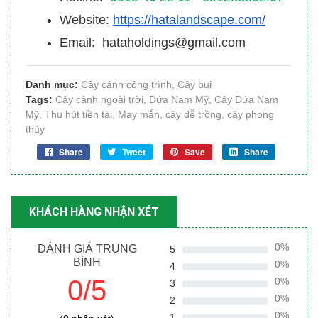
Website:
https://hatalandscape.com/
Email: hataholdings@gmail.com
Danh mục:
Cây cảnh công trình
,
Cây bụi
Tags:
Cây cảnh ngoài trời
,
Dứa Nam Mỹ
,
Cây Dứa Nam
Mỹ
,
Thu hút tiền tài
,
May mắn
,
cây dễ trồng
,
cây phong
thủy
Share
Tweet
Save
Share
KHÁCH HÀNG NHẬN XÉT
0%
ĐÁNH GIÁ TRUNG
5
BÌNH
0%
4
0/5
0%
3
0%
2
0%
1