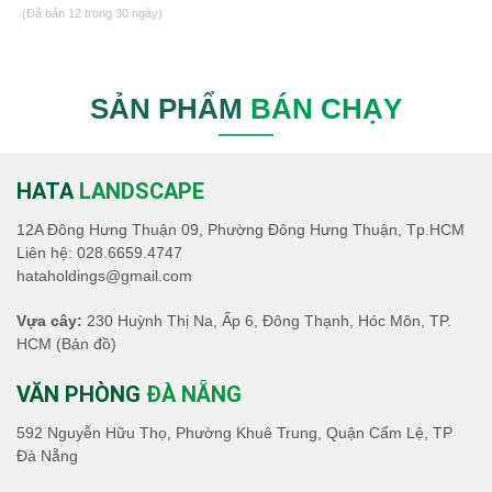
(Đã bán 12 trong 30 ngày)
SẢN PHẨM
BÁN CHẠY
HATA
LANDSCAPE
12A Đông Hưng Thuận 09, Phường Đông Hưng Thuận, Tp.HCM
Liên hệ:
028.6659.4747
hataholdings@gmail.com
Vựa cây:
230 Huỳnh Thị Na, Ấp 6, Đông Thạnh, Hóc Môn, TP.
HCM
(Bản đồ)
VĂN PHÒNG
ĐÀ NẴNG
592 Nguyễn Hữu Thọ, Phường Khuê Trung, Quận Cẩm Lệ, TP
Đà Nẵng