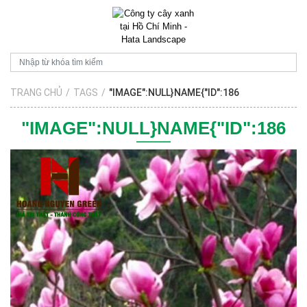
TRANG CHỦ
/
TAGS
/
"IMAGE":NULL}NAME{"ID":186
"IMAGE":NULL}NAME{"ID":186