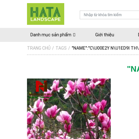
Danh mục sản phẩm
Giới thiệu
TRANG CHỦ
/
TAGS
/
"NAME":"C\U00E2Y N\U1ED9I TH
"N