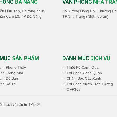
PHÒNG
ĐÀ NẴNG
VĂN PHÒNG
NHA TRA
ễn Hữu Thọ, Phường Khuê
5A Đường Đồng Nai, Phường Ph
uận Cẩm Lệ, TP Đà Nẵng
TP.Nha Trang (Nhận dự án)
 MỤC
SẢN PHẨM
DANH MỤC
DỊCH VỤ
ảnh Phong Thủy
Thiết Kế Cảnh Quan
nh Trong Nhà
Thi Công Cảnh Quan
ảnh Để Bàn
Chăm Sóc Cây Xanh
nh Đô Thị
Thi Công Vườn Trên Tường
OFF365
 kế hoạch và đầu tư TPHCM