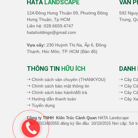
HATA
LANDSCAPE
VĂN 
12A Đông Hưng Thuận 09, Phường Đông
592 Nguy
Hưng Thuận, Tp.HCM
Trung, Q
Liên hệ:
028.6659.4747
hataholdings@gmail.com
Vựa cây:
230 Huỳnh Thị Na, Ấp 6, Đông
Thạnh, Hóc Môn, TP. HCM
(Bản đồ)
THÔNG TIN
HỮU ÍCH
DANH
Chính sách vận chuyên (THANKYOU)
Cây C
Chính sách bảo mật thông tin
Cây Cả
Chính sách bảo hành/đổi trả
Cây C
Hướng dẫn thanh toán
Cây Xa
Tuyển dụng
Công ty TNHH Kiến Trúc Cảnh Quan
HATA Landscape
MST: 0313482055 đăng ký lần đầu: 10/10/2015 Nơi cấp: Sở