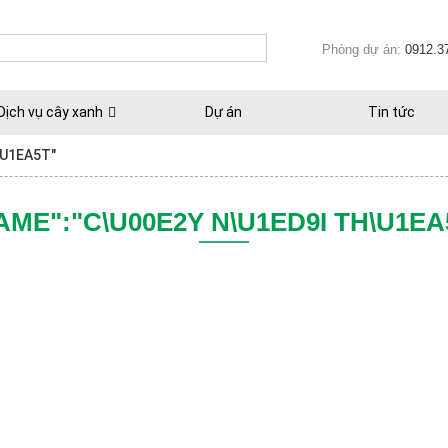
Phòng dự án:
0912.3
Dịch vụ cây xanh
Dự án
Tin tức
\U1EA5T"
AME":"C\U00E2Y N\U1ED9I TH\U1EA