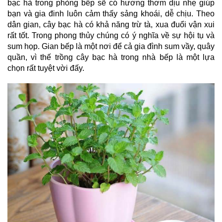
bạc hà trong phòng bếp sẽ có hương thơm dịu nhẹ giúp 
bạn và gia đinh luôn cảm thấy sảng khoái, dễ chịu. Theo 
dân gian, cây bạc hà có khả năng trừ tà, xua đuổi vận xui 
rất tốt. Trong phong thủy chúng có ý nghĩa về sự hội tụ và 
sum họp. Gian bếp là một nơi để cả gia đình sum vầy, quây 
quần, vì thế trồng cây bạc hà trong nhà bếp là một lựa 
chọn rất tuyệt vời đấy.