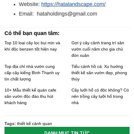
Website:
https://hatalandscape.com/
Email: hataholdings@gmail.com
Có thể bạn quan tâm:
Top 10 loại cây lọc bụi mịn và
Gợi ý cây cảnh trang trí sân
khí độc benzen tốt hiện nay
vườn cuối năm cho gia chủ
đón xuân
Top địa chỉ nhà vườn cung
Tiểu cảnh hồ cá: Xu hướng
cấp cây kiểng Bình Thạnh uy
thiết kế sân vườn đẹp, phong
tín chất lượng
thủy
10+ Mẫu thiết kế quán cafe
Cây lưỡi hổ có độc không? Có
sân vườn độc đáo thu hút
nên trồng cây lưỡi hổ trong
khách hàng
nhà
Tags:
thiết kế cảnh quan
DANH MỤC TIN TỨC