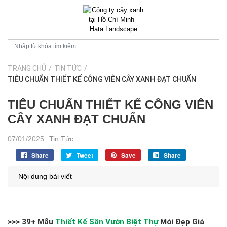
TRANG CHỦ
/
TIN TỨC
/
TIÊU CHUẨN THIẾT KẾ CÔNG VIÊN CÂY XANH ĐẠT CHUẨN
TIÊU CHUẨN THIẾT KẾ CÔNG VIÊN
CÂY XANH ĐẠT CHUẨN
07/01/2025
Tin Tức
Share
Tweet
Save
Share
Nội dung bài viết
>>> 39+ Mẫu
Thiết Kế Sân Vườn Biệt Thự
Mới Đẹp Giá