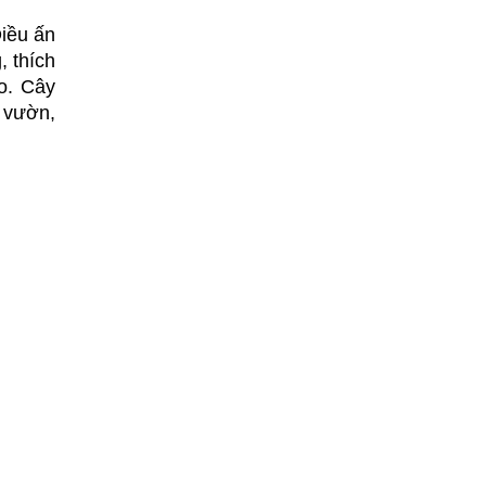
iều ấn 
 thích 
. Cây 
 vườn, 