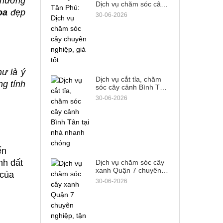
 hương 
Dịch vụ chăm sóc cây
oa
 đẹp 
chuyên nghiệp, giá tốt
30-06-2026
 là ý 
Dịch vụ cắt tỉa, chăm
g tính 
sóc cây cảnh Bình Tân
tại nhà nhanh chóng
30-06-2026
ển
nh đất
Dịch vụ chăm sóc cây
xanh Quận 7 chuyên
 của
nghiệp, tận tâm từ A-Z
30-06-2026