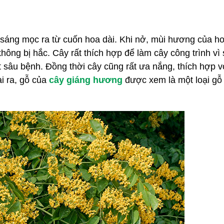
áng mọc ra từ cuốn hoa dài. Khi nở, mùi hương của ho
g bị hắc. Cây rất thích hợp để làm cây công trình vì 
sâu bệnh. Đồng thời cây cũng rất ưa nắng, thích hợp vớ
i ra, gỗ của 
cây giáng hương
 được xem là một loại gỗ t