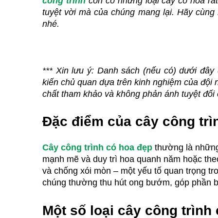
công trình
 còn có những loại cây có hoa rấ
tuyệt vời mà của chúng mang lại. Hãy cùng 
nhé.
*** Xin lưu ý: 
Danh sách (nếu có) dưới đây 
kiến chủ quan dựa trên kinh nghiệm của đội n
chất tham khảo và không phản ánh tuyệt đối 
Đặc điểm của cây công trì
Cây công trình có hoa đẹp
thường là những 
mạnh mẽ và duy trì hoa quanh năm hoặc theo
và chống xói mòn – một yếu tố quan trọng tr
chúng thường thu hút ong bướm, góp phần bả
Một số loại cây công trình