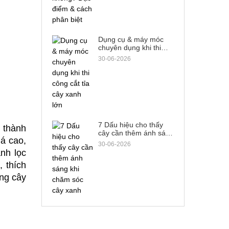
Dụng cụ & máy móc
chuyên dụng khi thi
công cắt tỉa cây xanh
30-06-2026
lớn
7 Dấu hiệu cho thấy
thành 
cây cần thêm ánh sáng
á cao, 
khi chăm sóc cây xanh
30-06-2026
nh lọc 
thích 
ng cây 