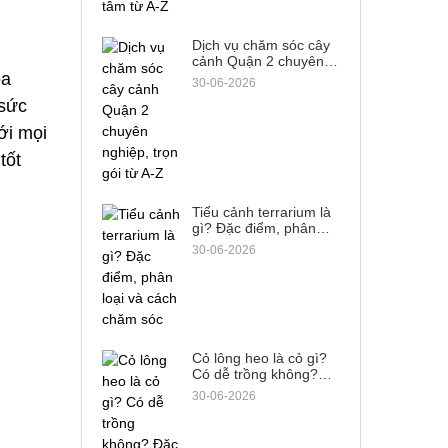
Dịch vụ chăm sóc cây
cảnh Quận 2 chuyên
nghiệp, trọn gói từ A-Z
a 
30-06-2026
sức 
i mọi 
ốt 
Tiểu cảnh terrarium là
gì? Đặc điểm, phân
loại và cách chăm sóc
30-06-2026
Cỏ lông heo là cỏ gì?
Có dễ trồng không?
Đặc điểm & cách phân
30-06-2026
biệt