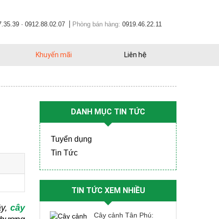
7.35.39
-
0912.88.02.07
Phòng bán hàng:
0919.46.22.11
Khuyến mãi
Liên hệ
DANH MỤC TIN TỨC
Tuyển dụng
Tin Tức
TIN TỨC XEM NHIỀU
y, 
cây 
Cây cảnh Tân Phú: