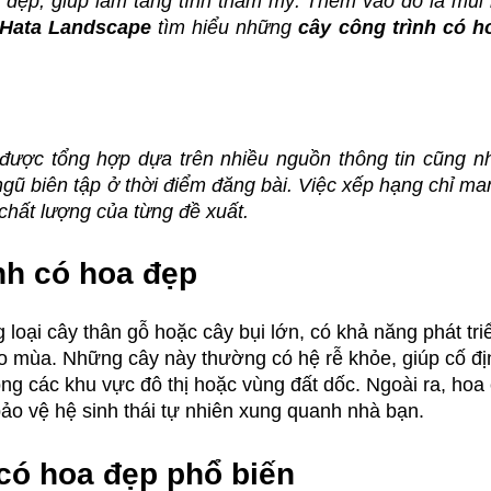
t đẹp, giúp làm tăng tính thẩm mỹ. Thêm vào đó là mùi
Hata Landscape
 tìm hiểu những 
cây 
công
 trình có h
được tổng hợp dựa trên nhiều nguồn thông tin cũng như
gũ biên tập ở thời điểm đăng bài.
 Việc xếp hạng chỉ man
chất lượng của từng đề xuất
.
nh có hoa đẹp
loại cây thân gỗ hoặc cây bụi lớn, có khả năng phát tri
 mùa. Những cây này thường có hệ rễ khỏe, giúp cố đị
ong các khu vực đô thị hoặc vùng đất dốc. Ngoài ra, hoa
o vệ hệ sinh thái tự nhiên xung quanh nhà bạn.
 có hoa đẹp phổ biến