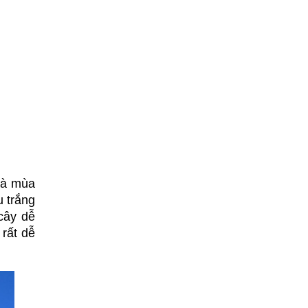
à mùa 
trắng 
cây dễ 
rất dễ 