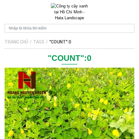
TRANG CHỦ
/
TAGS
/
"COUNT":0
"COUNT":0