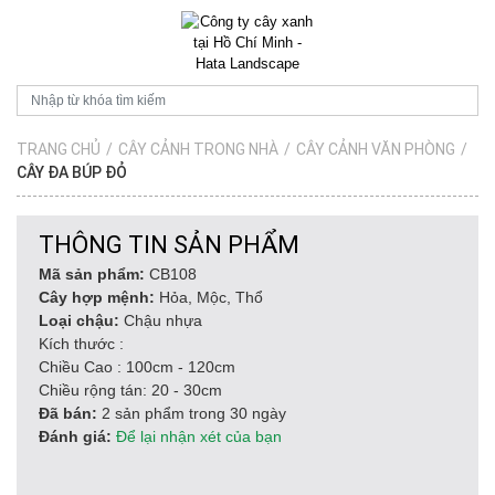
TRANG CHỦ
/
CÂY CẢNH TRONG NHÀ
/
CÂY CẢNH VĂN PHÒNG
/
CÂY ĐA BÚP ĐỎ
THÔNG TIN SẢN PHẨM
Mã sản phẩm:
CB108
Cây hợp mệnh:
Hỏa, Mộc, Thổ
Loại chậu:
Chậu nhựa
Kích thước :
Chiều Cao : 100cm - 120cm
Chiều rộng tán: 20 - 30cm
Đã bán:
2 sản phẩm trong 30 ngày
Đánh giá:
Để lại nhận xét của bạn