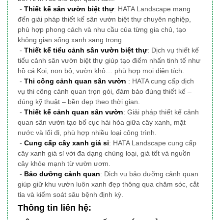
-
Thiết kế sân vườn biệt thự
: HATA Landscape mang
đến giải pháp thiết kế sân vườn biệt thự chuyên nghiệp,
phù hợp phong cách và nhu cầu của từng gia chủ, tạo
không gian sống xanh sang trọng.
-
Thiết kế tiểu cảnh sân vườn biệt thự
: Dịch vụ thiết kế
tiểu cảnh sân vườn biệt thự giúp tạo điểm nhấn tinh tế như
hồ cá Koi, non bộ, vườn khô… phù hợp mọi diện tích.
-
Thi công cảnh quan sân vườn
: HATA cung cấp dịch
vụ thi công cảnh quan trọn gói, đảm bảo đúng thiết kế –
đúng kỹ thuật – bền đẹp theo thời gian.
-
Thiết kế cảnh quan sân vườn
: Giải pháp thiết kế cảnh
quan sân vườn tạo bố cục hài hòa giữa cây xanh, mặt
nước và lối đi, phù hợp nhiều loại công trình.
-
Cung cấp cây xanh giá sỉ
: HATA Landscape cung cấp
cây xanh giá sỉ với đa dạng chủng loại, giá tốt và nguồn
cây khỏe mạnh từ vườn ươm.
-
Bảo dưỡng cảnh quan
: Dịch vụ bảo dưỡng cảnh quan
giúp giữ khu vườn luôn xanh đẹp thông qua chăm sóc, cắt
tỉa và kiểm soát sâu bệnh định kỳ.
Thông tin liên hệ: