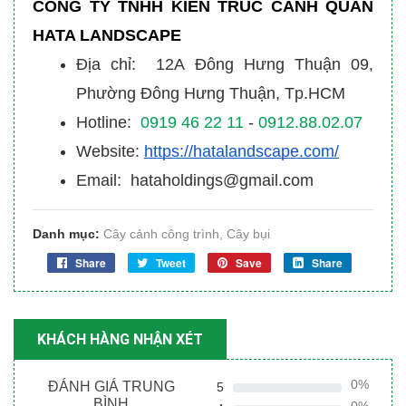
CÔNG TY TNHH KIẾN TRÚC CẢNH QUAN
HATA LANDSCAPE
Địa chỉ: 12A Đông Hưng Thuận 09,
Phường Đông Hưng Thuận, Tp.HCM
Hotline:
0919 46 22 11
-
0912.88.02.07
Website:
https://hatalandscape.com/
Email: hataholdings@gmail.com
Danh mục:
Cây cảnh công trình
,
Cây bụi
Share
Tweet
Save
Share
KHÁCH HÀNG NHẬN XÉT
0%
ĐÁNH GIÁ TRUNG
5
BÌNH