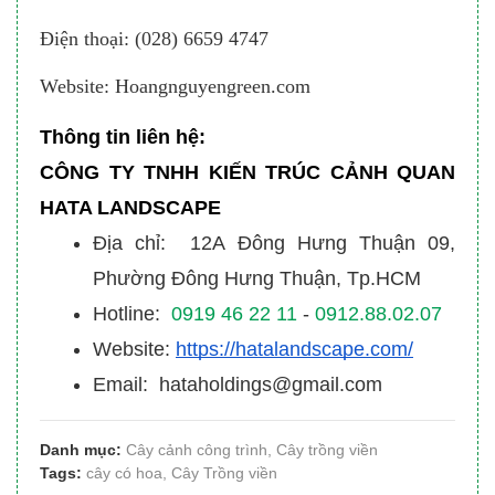
Điện thoại: (028) 6659 4747
Website: Hoangnguyengreen.com
Thông tin liên hệ:
CÔNG TY TNHH KIẾN TRÚC CẢNH QUAN
HATA LANDSCAPE
Địa chỉ: 12A Đông Hưng Thuận 09,
Phường Đông Hưng Thuận, Tp.HCM
Hotline:
0919 46 22 11
-
0912.88.02.07
Website:
https://hatalandscape.com/
Email: hataholdings@gmail.com
Danh mục:
Cây cảnh công trình
,
Cây trồng viền
Tags:
cây có hoa
,
Cây Trồng viền