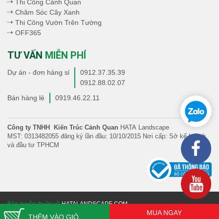
Thi Công Cảnh Quan
Chăm Sóc Cây Xanh
Thi Công Vườn Trên Tường
OFF365
TƯ VẤN
MIỄN PHÍ
Dự án - đơn hàng sỉ
0912.37.35.39
0912.88.02.07
Bán hàng lẻ
0919.46.22.11
Công ty TNHH Kiến Trúc Cảnh Quan
HATA Landscape
MST: 0313482055 đăng ký lần đầu: 10/10/2015 Nơi cấp: Sở kế hoạch
và đầu tư TPHCM
Bản quyền thuộc về
HATALANDSCAPE.COM
MUA NGAY
THÊM VÀO GIỎ