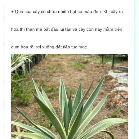
+ Quả của cây có chứa nhiều hạt có màu đen. Khi cây ra
hoa thì thân mẹ bắt đầu lụi tàn và cây con nảy mầm trên
cụm hoa rồi rơi xuống đất tiếp tục mọc.