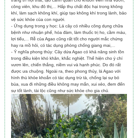
trang trí nội thất, tạo cảnh quan cho khuôn viên nhà vườn,
công viên, khu đô thị,...
Hấp thụ chất độc hại trong không
khí, làm sạch không khí, giúp tạo không khí trong lành, bảo
vệ sức khỏe của con người.
- Ứng dụng trong y học: Lá cây có nhiều công dụng chữa
bệnh như nhuận phế, hóa đàm, làm thuốc trị ho, cầm máu,
lợi tiểu,... Rễ của Agao cũng rất tốt cho người mắc chứng
hay ra mồ hôi, có tác dụng phòng chống giang mai,...
- Ý nghĩa phong thủy: Cây dứa Agao có khả năng sinh tồn
trong điều kiện khó khăn, khắc nghiệt. Thể hiện cho ý chí
vươn lên, chiến thắng, niềm vui và hạnh phúc. Do đó rất
được ưa chuộng. Ngoài ra, theo phong thủy, lá Agao với
hình thù khỏe khoắn có tác dụng trừ tà, chống lại sự bỏ
bùa, xua đi những điều không may mắn, xui xẻo, đem đến
sự tốt lành, tài lộc cũng như sức khỏe cho gia chủ.