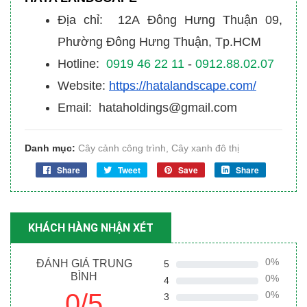
Địa chỉ: 12A Đông Hưng Thuận 09,
Phường Đông Hưng Thuận, Tp.HCM
Hotline:
0919 46 22 11
-
0912.88.02.07
Website:
https://hatalandscape.com/
Email: hataholdings@gmail.com
Danh mục:
Cây cảnh công trình
,
Cây xanh đô thị
Share
Tweet
Save
Share
KHÁCH HÀNG NHẬN XÉT
0%
ĐÁNH GIÁ TRUNG
5
BÌNH
0%
4
0/5
0%
3