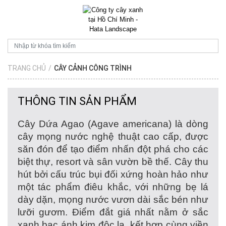
TRANG CHỦ
/
CÂY CẢNH CÔNG TRÌNH
THÔNG TIN SẢN PHẨM
Cây Dứa Agao
(
Agave americana
) là dòng
cây mọng nước nghệ thuật cao cấp, được
săn đón để tạo điểm nhấn đột phá cho các
biệt thự, resort và sân vườn bề thế. Cây thu
hút bởi cấu trúc bụi đối xứng hoàn hảo như
một tác phẩm điêu khắc, với những bẹ lá
dày dặn, mọng nước vươn dài sắc bén như
lưỡi gươm. Điểm đắt giá nhất nằm ở sắc
xanh bạc ánh kim độc lạ, kết hợp cùng viền