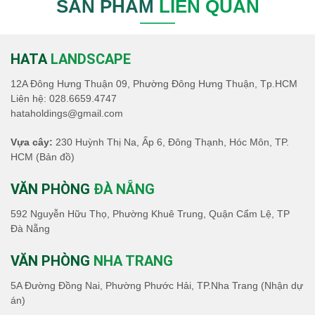
SẢN PHẨM
LIÊN QUAN
HATA
LANDSCAPE
12A Đông Hưng Thuận 09, Phường Đông Hưng Thuận, Tp.HCM
Liên hệ:
028.6659.4747
hataholdings@gmail.com
Vựa cây:
230 Huỳnh Thị Na, Ấp 6, Đông Thạnh, Hóc Môn, TP.
HCM
(Bản đồ)
VĂN PHÒNG
ĐÀ NẴNG
592 Nguyễn Hữu Thọ, Phường Khuê Trung, Quận Cẩm Lệ, TP
Đà Nẵng
VĂN PHÒNG
NHA TRANG
5A Đường Đồng Nai, Phường Phước Hải, TP.Nha Trang (Nhận dự
án)