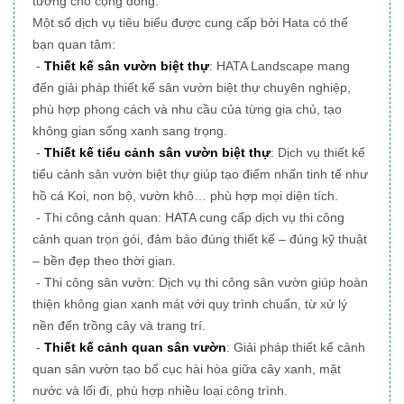
tưởng cho cộng đồng.
Một số dịch vụ tiêu biểu được cung cấp bởi Hata có thể
bạn quan tâm:
-
Thiết kế sân vườn biệt thự
: HATA Landscape mang
đến giải pháp thiết kế sân vườn biệt thự chuyên nghiệp,
phù hợp phong cách và nhu cầu của từng gia chủ, tạo
không gian sống xanh sang trọng.
-
Thiết kế tiểu cảnh sân vườn biệt thự
: Dịch vụ thiết kế
tiểu cảnh sân vườn biệt thự giúp tạo điểm nhấn tinh tế như
hồ cá Koi, non bộ, vườn khô… phù hợp mọi diện tích.
- Thi công cảnh quan: HATA cung cấp dịch vụ thi công
cảnh quan trọn gói, đảm bảo đúng thiết kế – đúng kỹ thuật
– bền đẹp theo thời gian.
- Thi công sân vườn: Dịch vụ thi công sân vườn giúp hoàn
thiện không gian xanh mát với quy trình chuẩn, từ xử lý
nền đến trồng cây và trang trí.
-
Thiết kế cảnh quan sân vườn
: Giải pháp thiết kế cảnh
quan sân vườn tạo bố cục hài hòa giữa cây xanh, mặt
nước và lối đi, phù hợp nhiều loại công trình.