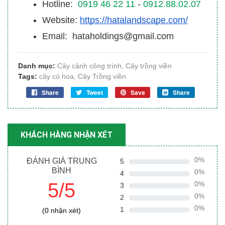
Hotline:
0919 46 22 11
-
0912.88.02.07
Website:
https://hatalandscape.com/
Email: hataholdings@gmail.com
Danh mục:
Cây cảnh công trình
,
Cây trồng viền
Tags:
cây có hoa
,
Cây Trồng viền
Share
Tweet
Save
Share
KHÁCH HÀNG NHẬN XÉT
0%
ĐÁNH GIÁ TRUNG
5
BÌNH
0%
4
5/5
0%
3
0%
2
0%
1
(0 nhận xét)