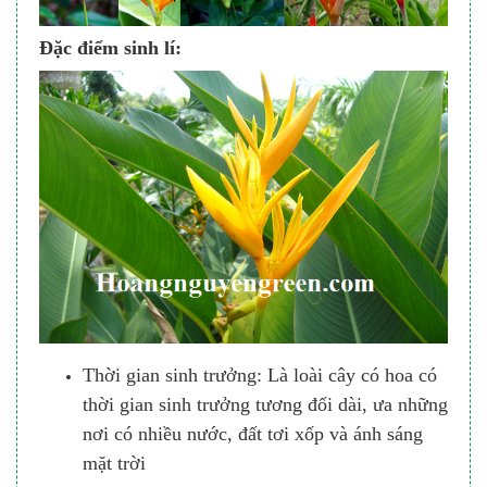
Đặc điểm sinh lí:
Thời gian sinh trưởng: Là loài cây có hoa có
thời gian sinh trưởng tương đối dài, ưa những
nơi có nhiều nước, đất tơi xốp và ánh sáng
mặt trời