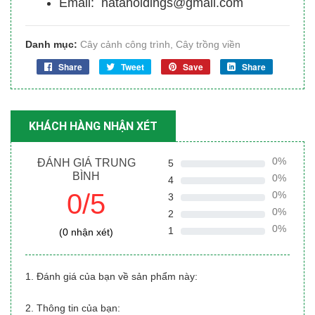
Email: hataholdings@gmail.com
Danh mục:
Cây cảnh công trình
,
Cây trồng viền
Share
Tweet
Save
Share
KHÁCH HÀNG NHẬN XÉT
0%
ĐÁNH GIÁ TRUNG
5
BÌNH
0%
4
0/5
0%
3
0%
2
0%
1
(0 nhận xét)
1. Đánh giá của bạn về sản phẩm này:
2. Thông tin của bạn: