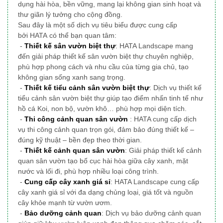
dụng
hài hòa, bền vững, mang lại không gian sinh hoạt và
thư giãn lý tưởng cho cộng đồng.
Sau đây là một số dịch vụ tiêu biểu được cung cấp
bởi HATA có thể bạn quan tâm:
-
Thiết kế sân vườn biệt thự
: HATA Landscape mang
đến giải pháp thiết kế sân vườn biệt thự chuyên nghiệp,
phù hợp phong cách và nhu cầu của từng gia chủ, tạo
không gian sống xanh sang trọng.
-
Thiết kế tiểu cảnh sân vườn biệt thự
: Dịch vụ thiết kế
tiểu cảnh sân vườn biệt thự giúp tạo điểm nhấn tinh tế như
hồ cá Koi, non bộ, vườn khô… phù hợp mọi diện tích.
-
Thi công cảnh quan sân vườn
: HATA cung cấp dịch
vụ thi công cảnh quan trọn gói, đảm bảo đúng thiết kế –
đúng kỹ thuật – bền đẹp theo thời gian.
-
Thiết kế cảnh quan sân vườn
: Giải pháp thiết kế cảnh
quan sân vườn tạo bố cục hài hòa giữa cây xanh, mặt
nước và lối đi, phù hợp nhiều loại công trình.
-
Cung cấp cây xanh giá sỉ
: HATA Landscape cung cấp
cây xanh giá sỉ với đa dạng chủng loại, giá tốt và nguồn
cây khỏe mạnh từ vườn ươm.
-
Bảo dưỡng cảnh quan
: Dịch vụ bảo dưỡng cảnh quan