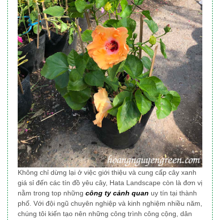
Không chỉ dừng lại ở việc giới thiệu và cung cấp cây xanh
giá sỉ đến các tín đồ yêu cây, Hata Landscape
còn là đơn vị
nằm trong top những
công ty cảnh quan
uy tín tại thành
phố
. Với đội ngũ chuyên nghiệp và kinh nghiệm nhiều năm,
chúng tôi
kiến tạo nên những công trình công cộng, dân