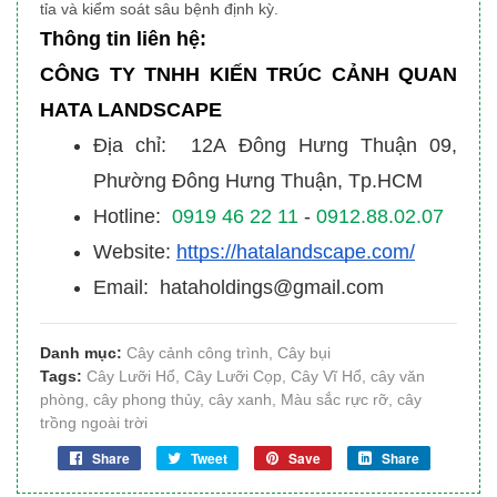
tỉa và kiểm soát sâu bệnh định kỳ.
Thông tin liên hệ:
CÔNG TY TNHH KIẾN TRÚC CẢNH QUAN
HATA LANDSCAPE
Địa chỉ: 12A Đông Hưng Thuận 09,
Phường Đông Hưng Thuận, Tp.HCM
Hotline:
0919 46 22 11
-
0912.88.02.07
Website:
https://hatalandscape.com/
Email: hataholdings@gmail.com
Danh mục:
Cây cảnh công trình
,
Cây bụi
Tags:
Cây Lưỡi Hổ
,
Cây Lưỡi Cọp
,
Cây Vĩ Hổ
,
cây văn
phòng
,
cây phong thủy
,
cây xanh
,
Màu sắc rực rỡ
,
cây
trồng ngoài trời
Share
Tweet
Save
Share