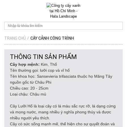
TRANG CHỦ
/
CÂY CẢNH CÔNG TRÌNH
THÔNG TIN SẢN PHẨM
Cây hợp mệnh:
Kim, Thổ
Tên thường gọi: lưỡi cọp và vĩ hổ
Tên khoa học: Sansevieria trifasciata thuộc họ Măng Tây
nguồn gốc từ Châu Phi
Chiều cao: 20 - 25cm
Loại chậu: Chậu mủ
Cây Lưỡi Hổ là loại cây có lá màu sắc rực rỡ, lá dạng cứng
và mọng nước, mang nhiều ý nghĩa phong thủy và được
nhiều người yêu thích.
Cây có sức sống mạnh mẽ, thể hiện cho sự quyết đoán và