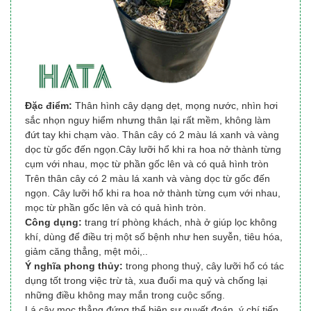
Đặc điểm:
Thân hình cây dạng dẹt, mọng nước, nhìn hơi
sắc nhọn nguy hiểm nhưng thân lại rất mềm, không làm
đứt tay khi chạm vào. Thân cây có 2 màu lá xanh và vàng
dọc từ gốc đến ngọn.Cây lưỡi hổ khi ra hoa nở thành từng
cụm với nhau, mọc từ phần gốc lên và có quả hình tròn
Trên thân cây có 2 màu lá xanh và vàng dọc từ gốc đến
ngọn. Cây lưỡi hổ khi ra hoa nở thành từng cụm với nhau,
mọc từ phần gốc lên và có quả hình tròn.
Công dụng:
trang trí phòng khách, nhà ở giúp lọc không
khí, dùng để điều trị một số bệnh như hen suyễn, tiêu hóa,
giảm căng thẳng, mệt mỏi,..
Ý nghĩa phong thủy:
trong phong thuỷ, cây lưỡi hổ có tác
dụng tốt trong việc trừ tà, xua đuổi ma quỷ và chống lại
những điều không may mắn trong cuộc sống.
Lá cây mọc thẳng đứng thể hiện sự quyết đoán, ý chí tiến