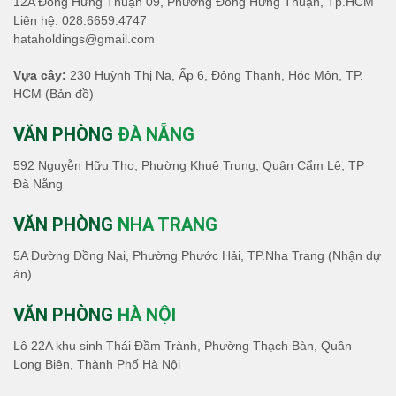
12A Đông Hưng Thuận 09, Phường Đông Hưng Thuận, Tp.HCM
Liên hệ:
028.6659.4747
hataholdings@gmail.com
Vựa cây:
230 Huỳnh Thị Na, Ấp 6, Đông Thạnh, Hóc Môn, TP.
HCM
(Bản đồ)
VĂN PHÒNG
ĐÀ NẴNG
592 Nguyễn Hữu Thọ, Phường Khuê Trung, Quận Cẩm Lệ, TP
Đà Nẵng
VĂN PHÒNG
NHA TRANG
5A Đường Đồng Nai, Phường Phước Hải, TP.Nha Trang (Nhận dự
án)
VĂN PHÒNG
HÀ NỘI
Lô 22A khu sinh Thái Đầm Trành, Phường Thạch Bàn, Quân
Long Biên, Thành Phố Hà Nội