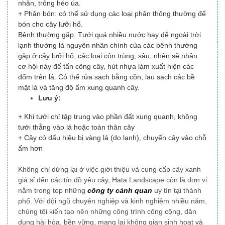
nhăn, trông héo úa.
+ Phân bón: có thể sử dụng các loại phân thông thường để
bón cho cây lưỡi hổ.
Bệnh thường gặp: Tưới quá nhiều nước hay để ngoài trời
lạnh thường là nguyên nhân chính của các bênh thường
gặp ở cây lưỡi hổ, các loại côn trùng, sâu, nhện sẽ nhân
cơ hội này để tấn công cây, hút nhựa làm xuất hiện các
đốm trên lá. Có thể rửa sạch bằng cồn, lau sạch các bề
mặt lá và tăng độ ẩm xung quanh cây.
Lưu ý:
+ Khi tưới chỉ tập trung vào phần đất xung quanh, không
tưới thẳng vào lá hoặc toàn thân cây
+ Cây có dấu hiệu bị vàng lá (do lạnh), chuyển cây vào chỗ
ấm hơn
Không chỉ dừng lại ở việc giới thiệu và cung cấp cây xanh
giá sỉ đến các tín đồ yêu cây, Hata Landscape
còn là đơn vị
nằm trong top những
công ty cảnh quan
uy tín tại thành
phố
. Với đội ngũ chuyên nghiệp và kinh nghiệm nhiều năm,
chúng tôi
kiến tạo nên những công trình công cộng, dân
dụng
hài hòa, bền vững, mang lại không gian sinh hoạt và