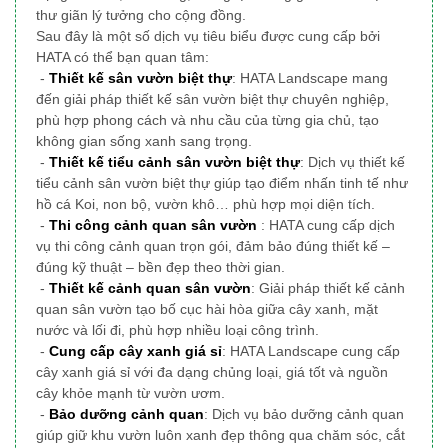
thư giãn lý tưởng cho cộng đồng.
Sau đây là một số dịch vụ tiêu biểu được cung cấp bởi
HATA
có thể bạn quan tâm:
-
Thiết kế sân vườn biệt thự
: HATA Landscape mang
đến giải pháp thiết kế sân vườn biệt thự chuyên nghiệp,
phù hợp phong cách và nhu cầu của từng gia chủ, tạo
không gian sống xanh sang trọng.
-
Thiết kế tiểu cảnh sân vườn biệt thự
: Dịch vụ thiết kế
tiểu cảnh sân vườn biệt thự giúp tạo điểm nhấn tinh tế như
hồ cá Koi, non bộ, vườn khô… phù hợp mọi diện tích.
-
Thi công cảnh quan sân vườn
: HATA cung cấp dịch
vụ thi công cảnh quan trọn gói, đảm bảo đúng thiết kế –
đúng kỹ thuật – bền đẹp theo thời gian.
-
Thiết kế cảnh quan sân vườn
: Giải pháp thiết kế cảnh
quan sân vườn tạo bố cục hài hòa giữa cây xanh, mặt
nước và lối đi, phù hợp nhiều loại công trình.
-
Cung cấp cây xanh giá sỉ
: HATA Landscape cung cấp
cây xanh giá sỉ với đa dạng chủng loại, giá tốt và nguồn
cây khỏe mạnh từ vườn ươm.
-
Bảo dưỡng cảnh quan
: Dịch vụ bảo dưỡng cảnh quan
giúp giữ khu vườn luôn xanh đẹp thông qua chăm sóc, cắt