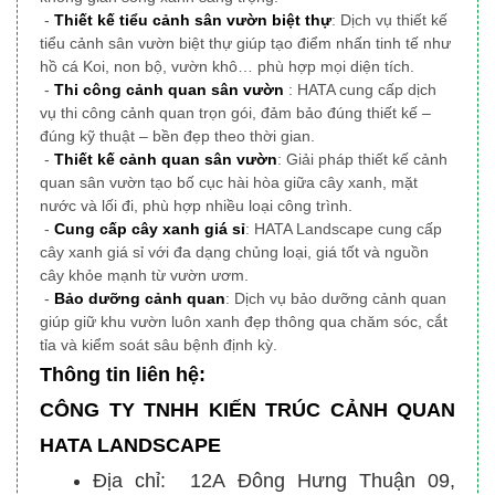
-
Thiết kế tiểu cảnh sân vườn biệt thự
: Dịch vụ thiết kế
tiểu cảnh sân vườn biệt thự giúp tạo điểm nhấn tinh tế như
hồ cá Koi, non bộ, vườn khô… phù hợp mọi diện tích.
-
Thi công cảnh quan sân vườn
: HATA cung cấp dịch
vụ thi công cảnh quan trọn gói, đảm bảo đúng thiết kế –
đúng kỹ thuật – bền đẹp theo thời gian.
-
Thiết kế cảnh quan sân vườn
: Giải pháp thiết kế cảnh
quan sân vườn tạo bố cục hài hòa giữa cây xanh, mặt
nước và lối đi, phù hợp nhiều loại công trình.
-
Cung cấp cây xanh giá sỉ
: HATA Landscape cung cấp
cây xanh giá sỉ với đa dạng chủng loại, giá tốt và nguồn
cây khỏe mạnh từ vườn ươm.
-
Bảo dưỡng cảnh quan
: Dịch vụ bảo dưỡng cảnh quan
giúp giữ khu vườn luôn xanh đẹp thông qua chăm sóc, cắt
tỉa và kiểm soát sâu bệnh định kỳ.
Thông tin liên hệ:
CÔNG TY TNHH KIẾN TRÚC CẢNH QUAN
HATA LANDSCAPE
Địa chỉ: 12A Đông Hưng Thuận 09,