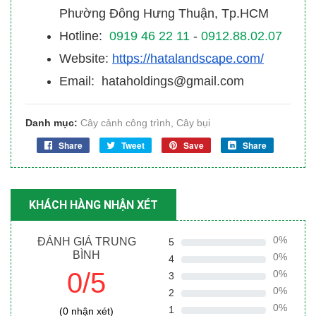
Phường Đông Hưng Thuận, Tp.HCM
Hotline:
0919 46 22 11
-
0912.88.02.07
Website:
https://hatalandscape.com/
Email: hataholdings@gmail.com
Danh mục:
Cây cảnh công trình
,
Cây bụi
Share
Tweet
Save
Share
KHÁCH HÀNG NHẬN XÉT
0%
ĐÁNH GIÁ TRUNG
5
BÌNH
0%
4
0/5
0%
3
0%
2
0%
1
(0 nhận xét)