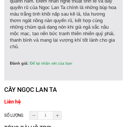
quanh năm. Điểm nhấn nghệ thuật tinh tế và đầy
quyến rũ của Ngọc Lan Ta chính là những búp hoa
màu trắng tinh khôi nấp sau kẽ lá, tỏa hương
thơm ngát nồng nàn quyến rũ, kết hợp cùng
những chùm quả dạng nón khi già ngả sắc nâu
mộc mạc, tạo nên bức tranh thiên nhiên quý phái,
thanh bình và mang lại vượng khí tốt lành cho gia
chủ.
Đánh giá:
Để lại nhận xét của bạn
CÂY NGỌC LAN TA
Liên hệ
SỐ LƯỢNG: