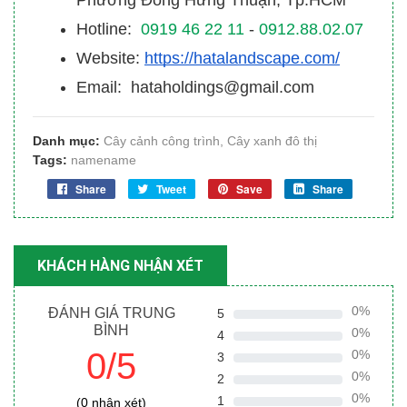
Phường Đông Hưng Thuận, Tp.HCM
Hotline:
0919 46 22 11
-
0912.88.02.07
Website:
https://hatalandscape.com/
Email: hataholdings@gmail.com
Danh mục:
Cây cảnh công trình
,
Cây xanh đô thị
Tags:
namename
Share
Tweet
Save
Share
KHÁCH HÀNG NHẬN XÉT
0%
ĐÁNH GIÁ TRUNG
5
BÌNH
0%
4
0/5
0%
3
0%
2
0%
1
(0 nhận xét)