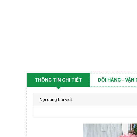
THÔNG TIN CHI TIẾT
ĐỔI HÀNG - VẬN
Nội dung bài viết