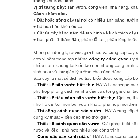
không khí trong lành.
Vị trí trưng bày:
sân vườn, công viên, nhà hàng, kh
Cách chăm sóc:
+ Đặt hoặc trồng cây tại nơi có nhiều ánh sáng, tưới
+ Bỏ hoa héo khô nếu có
+ Cắt tỉa cây hàng năm để tạo hình và kích thích cây 
+ Bón phân 1 tháng/lần, phân dễ tan, phân lỏng ho
Không chỉ dừng lại ở việc giới thiệu và cung cấp cây 
đơn vị nằm trong top những
công ty cảnh quan
uy t
nhiều năm, chúng tôi
kiến tạo nên những công trình 
sinh hoạt và thư giãn lý tưởng cho cộng đồng.
Sau đây là một số dịch vụ tiêu biểu được cung cấp b
-
Thiết kế sân vườn biệt thự
: HATA Landscape mang
phù hợp phong cách và nhu cầu của từng gia chủ, tạ
-
Thiết kế tiểu cảnh sân vườn biệt thự
: Dịch vụ th
như hồ cá Koi, non bộ, vườn khô… phù hợp mọi diện 
-
Thi công cảnh quan sân vườn
: HATA cung cấp d
đúng kỹ thuật – bền đẹp theo thời gian.
-
Thiết kế cảnh quan sân vườn
: Giải pháp thiết k
nước và lối đi, phù hợp nhiều loại công trình.
-
Cung cấp cây xanh giá sỉ
: HATA Landscape cung c