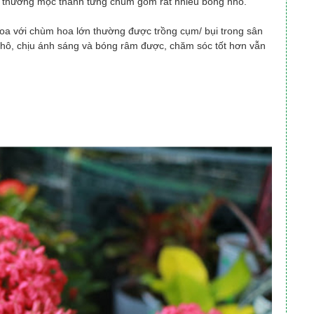
, thường mọc thành từng chùm gồm rất nhiều bông nhỏ.
oa với chùm hoa lớn thường được trồng cụm/ bụi trong sân
khô, chịu ánh sáng và bóng râm được, chăm sóc tốt hơn vẫn