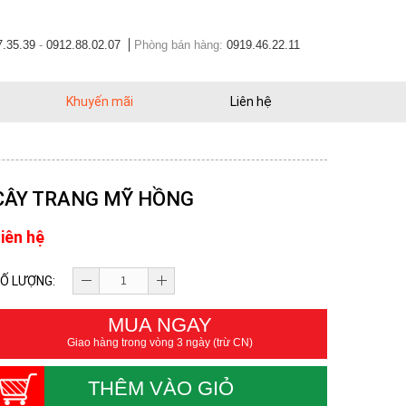
7.35.39
-
0912.88.02.07
Phòng bán hàng:
0919.46.22.11
Khuyến mãi
Liên hệ
CÂY TRANG MỸ HỒNG
iên hệ
Ố LƯỢNG:
MUA NGAY
Giao hàng trong vòng 3 ngày (trừ CN)
THÊM VÀO GIỎ