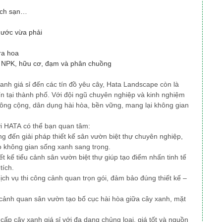
ách sạn…
 nước vừa phải
ra hoa
ặc NPK, hữu cơ, đạm và phân chuồng
xanh giá sỉ đến các tín đồ yêu cây, Hata Landscape
còn là
ín tại thành phố
. Với đội ngũ chuyên nghiệp và kinh nghiệm
công cộng, dân dụng
hài hòa, bền vững, mang lại không gian
ởi HATA có thể bạn quan tâm:
 đến giải pháp thiết kế sân vườn biệt thự chuyên nghiệp,
o không gian sống xanh sang trọng.
iết kế tiểu cảnh sân vườn biệt thự giúp tạo điểm nhấn tinh tế
tích.
ịch vụ thi công cảnh quan trọn gói, đảm bảo đúng thiết kế –
ế cảnh quan sân vườn tạo bố cục hài hòa giữa cây xanh, mặt
ấp cây xanh giá sỉ với đa dạng chủng loại, giá tốt và nguồn