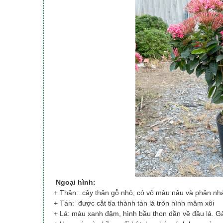
Ngoại hình:
+ Thân: cây thân gỗ nhỏ, có vỏ màu nâu và phân nhá
+ Tán: được cắt tỉa thành tán lá tròn hình mâm xôi
+ Lá: màu xanh đậm, hình bầu thon dần về đầu lá. Gâ