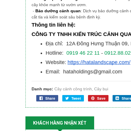
cây khỏe mạnh từ vườn ươm.
-
Bảo dưỡng cảnh quan
: Dịch vụ bảo dưỡng cảnh 
cắt tỉa và kiểm soát sâu bệnh định kỳ.
Thông tin liên hệ:
CÔNG TY TNHH KIẾN TRÚC CẢNH QU
Địa chỉ: 12A Đông Hưng Thuận 09
Hotline:
0919 46 22 11
-
0912.88.02
Website:
https://hatalandscape.com/
Email: hataholdings@gmail.com
Danh mục:
Cây cảnh công trình
,
Cây bụi
Share
Tweet
Save
Shar
KHÁCH HÀNG NHẬN XÉT