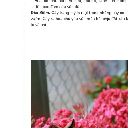
+ Hoa: có màu hồng nổi bật, hoa bé, cánh hoa mỏng
+ Rễ : cọc đâm sâu vào đất.
Đặc điểm:
Cây trang mỹ là một trong những cây có h
vườn. Cây ra hoa chủ yếu vào mùa hè, chịu đất xấu 
to và sai.