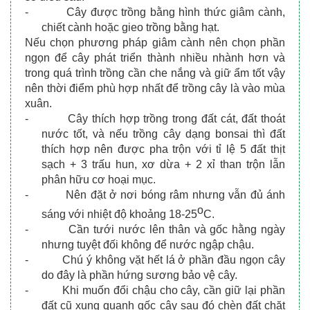
-
Cây được trồng bằng hình thức giâm cành, 
chiết cành hoặc gieo trồng bằng hạt.
Nếu chọn phương pháp giâm cành nên chọn phần 
ngọn để cây phát triển thành nhiều nhành hơn và 
trong quá trình trồng cần che nắng và giữ ẩm tốt vậy 
nên thời điểm phù hợp nhất để trồng cây là vào mùa 
xuân.
-
Cây thích hợp trồng trong đất cát, đất thoát 
nước tốt, và nếu trồng cây dạng bonsai thì đất 
thích hợp nên được pha trộn với tỉ lệ 5 đất thịt 
sạch + 3 trấu hun, xơ dừa + 2 xỉ than trộn lẫn 
phân hữu cơ hoại mục.
-
Nên đặt ở nơi bóng râm nhưng vẫn đủ ánh 
o
sáng với nhiệt độ khoảng 18-25
C.
-
Cần tưới nước lên thân và gốc hằng ngày 
nhưng tuyệt đối không để nước ngập chậu.
-
Chú ý không vặt hết lá ở phần đầu ngọn cây 
do đây là phần hứng sương bảo vệ cây.
-
Khi muốn đổi chậu cho cây, cần giữ lại phần 
đất cũ xung quanh gốc cây sau đó chèn đất chặt 