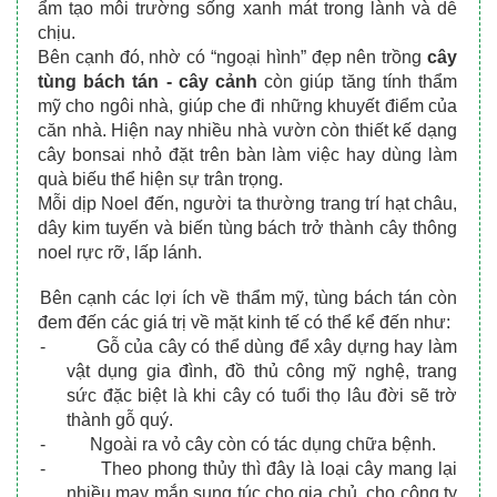
ẩm tạo môi trường sống xanh mát trong lành và dễ 
chịu. 
Bên cạnh đó, nhờ có “ngoại hình” đẹp nên trồng 
cây 
tùng bách tán - cây cảnh
 còn giúp tăng tính thẩm 
mỹ cho ngôi nhà, giúp che đi những khuyết điểm của 
căn nhà. Hiện nay nhiều nhà vườn còn thiết kế dạng 
cây bonsai nhỏ đặt trên bàn làm việc hay dùng làm 
quà biếu thể hiện sự trân trọng.
Mỗi dịp Noel đến, người ta thường trang trí hạt châu, 
dây kim tuyến và biến tùng bách trở thành cây thông 
noel rực rỡ, lấp lánh.
Bên cạnh các lợi ích về thẩm mỹ, tùng bách tán còn 
đem đến các giá trị về mặt kinh tế có thể kể đến như:
-
Gỗ của cây có thể dùng để xây dựng hay làm 
vật dụng gia đình, đồ thủ công mỹ nghệ, trang 
sức đặc biệt là khi cây có tuổi thọ lâu đời sẽ trờ 
thành gỗ quý.
-
Ngoài ra vỏ cây còn có tác dụng chữa bệnh.
-
Theo phong thủy thì đây là loại cây mang lại 
nhiều may mắn sung túc cho gia chủ, cho công ty 