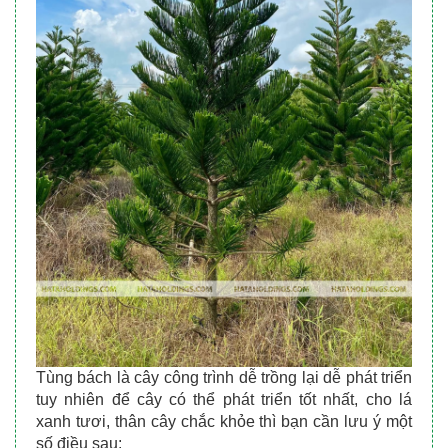
Tùng bách là cây công trình dễ trồng lại dễ phát triển 
tuy nhiên để cây có thể phát triển tốt nhất, cho lá 
xanh tươi, thân cây chắc khỏe thì bạn cần lưu ý một 
số điều sau: