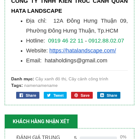
CÔNG TY TNHH KIẾN TRÚC CẢNH QUAN
HATA LANDSCAPE
Địa chỉ: 12A Đông Hưng Thuận 09,
Phường Đông Hưng Thuận, Tp.HCM
Hotline:
0919 46 22 11
-
0912.88.02.07
Website:
https://hatalandscape.com/
Email: hataholdings@gmail.com
Danh mục:
Cây xanh đô thị
,
Cây cảnh công trình
Tags:
namenamename
Share
Tweet
Save
Share
KHÁCH HÀNG NHẬN XÉT
0%
ĐÁNH GIÁ TRUNG
5