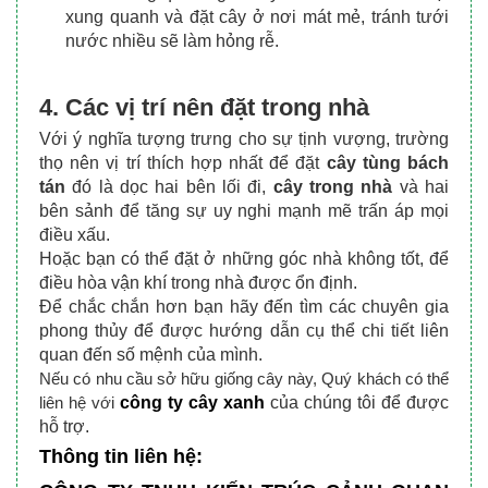
xung quanh và đặt cây ở nơi mát mẻ, tránh tưới 
nước nhiều sẽ làm hỏng rễ.
4.
Các vị trí nên đặt trong nhà
Với ý nghĩa tượng trưng cho sự tịnh vượng, trường 
thọ nên vị trí thích hợp nhất để đặt 
cây tùng bách 
tán
 đó là dọc hai bên lối đi, 
cây trong nhà
 và hai 
bên sảnh để tăng sự uy nghi mạnh mẽ trấn áp mọi 
điều xấu.
Hoặc bạn có thể đặt ở những góc nhà không tốt, để 
điều hòa vận khí trong nhà được ổn định.
Để chắc chắn hơn bạn hãy đến tìm các chuyên gia 
phong thủy để được hướng dẫn cụ thể chi tiết liên 
quan đến số mệnh của mình.
Nếu có nhu cầu sở hữu giống cây này, Quý khách có thể 
công ty cây xanh
 của chúng tôi để được 
liên hệ với 
hỗ trợ.
Thông tin liên hệ: