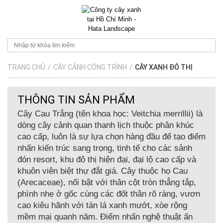
TRANG CHỦ
/
CÂY CẢNH CÔNG TRÌNH
/
CÂY XANH ĐÔ THỊ
THÔNG TIN SẢN PHẨM
Cây Cau Trắng
(tên khoa học:
Veitchia merrillii
) là
dòng cây cảnh quan thanh lịch thuộc phân khúc
cao cấp, luôn là sự lựa chọn hàng đầu để tạo điểm
nhấn kiến trúc sang trọng, tinh tế cho các sảnh
đón resort, khu đô thị hiện đại, đại lộ cao cấp và
khuôn viên biệt thự đắt giá. Cây thuộc họ Cau
(Arecaceae), nổi bật với thân cột tròn thẳng tắp,
phình nhẹ ở gốc cùng các đốt thân rõ ràng, vươn
cao kiêu hãnh với tán lá xanh mướt, xòe rộng
mềm mại quanh năm. Điểm nhấn nghệ thuật ấn