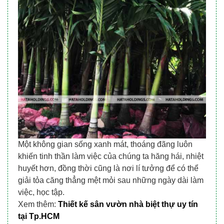
Một không gian sống xanh mát, thoáng đãng luôn
khiến tinh thần làm việc của chúng ta hăng hái, nhiệt
huyết hơn, đồng thời cũng là nơi lí tưởng để có thể
giải tỏa căng thẳng mệt mỏi sau những ngày dài làm
việc, học tập.
Xem thêm:
Thiết kế sân vườn nhà biệt thự uy tín 
tại Tp.HCM