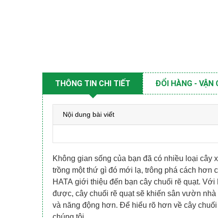
THÔNG TIN CHI TIẾT
ĐỔI HÀNG - VẬN
Nội dung bài viết
Không gian sống của bạn đã có nhiều loại cây 
trồng một thứ gì đó mới lạ, trông phá cách hơn
HATA giới thiệu đến bạn cây chuối rẽ quạt. Với
được, cây chuối rẽ quạt sẽ khiến sân vườn nhà 
và năng động hơn. Để hiểu rõ hơn về cây chuối r
chúng tôi.