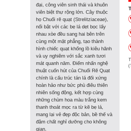
đại, công viên sinh thái và khuôn
viên biệt thự rộng lớn. Cây thuộc
họ Chuối rẽ quạt (Strelitziaceae),
nổi bật với các bẹ lá dẹt bọc lấy
nhau xòe đều sang hai bên trên
cùng một mặt phẳng, tạo thành
hình chiếc quạt khổng lồ kiêu hãnh
và uy nghiêm với sắc xanh tươi
T
mát quanh năm. Điểm nhấn nghệ
(
thuật cuốn hút của Chuối Rẽ Quạt
chính là cấu trúc tán lá đối xứng
hoàn hảo như bức phù điêu thiên
nhiên sống động, kết hợp cùng
những chùm hoa màu trắng kem
thanh thoát mọc ra từ kẽ bẹ lá,
mang lại vẻ đẹp độc bản, bề thế và
đậm chất nghỉ dưỡng cho không
gian.