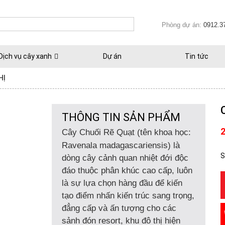
Phòng dự án:
0912.3
Dịch vụ cây xanh
Dự án
Tin tức
HỊ
THÔNG TIN SẢN PHẨM
Cây Chuối Rẽ Quạt
(tên khoa học:
Ravenala madagascariensis
) là
S
dòng cây cảnh quan nhiệt đới độc
đáo thuộc phân khúc cao cấp, luôn
là sự lựa chọn hàng đầu để kiến
tạo điểm nhấn kiến trúc sang trọng,
đẳng cấp và ấn tượng cho các
sảnh đón resort, khu đô thị hiện