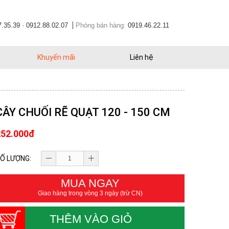
7.35.39
-
0912.88.02.07
Phòng bán hàng:
0919.46.22.11
Khuyến mãi
Liên hệ
CÂY CHUỐI RẼ QUẠT 120 - 150 CM
252.000đ
Ố LƯỢNG:
MUA NGAY
Giao hàng trong vòng 3 ngày (trừ CN)
THÊM VÀO GIỎ