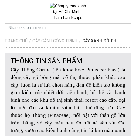
TRANG CHỦ
/
CÂY CẢNH CÔNG TRÌNH
/
CÂY XANH ĐÔ THỊ
THÔNG TIN SẢN PHẨM
Cây Thông Caribe
(tên khoa học:
Pinus caribaea
) là
dòng cây gỗ bóng mát cổ thụ thuộc phân khúc cao
cấp, luôn là sự lựa chọn hàng đầu để kiến tạo không
gian kiến trúc nhiệt đới kiêu hãnh, bề thế và thanh
bình cho các khu đô thị sinh thái, resort cao cấp, đại
lộ hiện đại và khuôn viên biệt thự rộng lớn. Cây
thuộc họ Thông (Pinaceae), nổi bật với thân gỗ lớn
tròn thẳng, vỏ cây màu nâu đỏ nứt nẻ sần sùi đặc
trưng, vươn cao kiêu hãnh cùng tán lá kim màu xanh