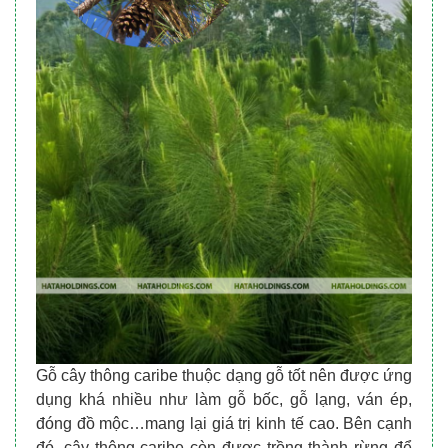
Gỗ cây thông caribe thuộc dạng gỗ tốt nên được ứng
dụng khá nhiều như làm gỗ bốc, gỗ lạng, ván ép,
đóng đồ mộc…mang lại giá trị kinh tế cao. Bên cạnh
đó, cây thông caribe còn được trồng thành rừng để