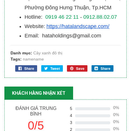
Phường Đông Hưng Thuận, Tp.HCM
Hotline:
0919 46 22 11
-
0912.88.02.07
Website:
https://hatalandscape.com/
Email: hataholdings@gmail.com
Danh mục:
Cây xanh đô thị
Tags:
namename
Share
Tweet
Save
Share
KHÁCH HÀNG NHẬN XÉT
0%
ĐÁNH GIÁ TRUNG
5
BÌNH
0%
4
0/5
0%
3
0%
2