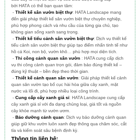
bởi HATA có thể bạn quan tâm:
-
Thiết kế sân vườn biệt thự
: HATA Landscape mang
đến giải pháp thiết kế sân vườn biệt thự chuyên nghiệp,
phù hợp phong cách và nhu cầu của từng gia chủ, tạo
không gian sống xanh sang trọng.
-
Thiết kế tiểu cảnh sân vườn biệt thự
: Dịch vụ thiết kế
tiểu cảnh sân vườn biệt thự giúp tạo điểm nhấn tinh tế như
hồ cá Koi, non bộ, vườn khô… phù hợp mọi diện tích.
-
Thi công cảnh quan sân vườn
: HATA cung cấp dịch
vụ thi công cảnh quan trọn gói, đảm bảo đúng thiết kế –
đúng kỹ thuật – bền đẹp theo thời gian.
-
Thiết kế cảnh quan sân vườn
: Giải pháp thiết kế cảnh
quan sân vườn tạo bố cục hài hòa giữa cây xanh, mặt
nước và lối đi, phù hợp nhiều loại công trình.
-
Cung cấp cây xanh giá sỉ
: HATA Landscape cung cấp
cây xanh giá sỉ với đa dạng chủng loại, giá tốt và nguồn
cây khỏe mạnh từ vườn ươm.
-
Bảo dưỡng cảnh quan
: Dịch vụ bảo dưỡng cảnh quan
giúp giữ khu vườn luôn xanh đẹp thông qua chăm sóc, cắt
tỉa và kiểm soát sâu bệnh định kỳ.
Thông tin liên hệ: