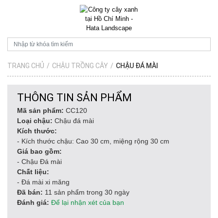
TRANG CHỦ
/
CHẬU TRỒNG CÂY
/
CHẬU ĐÁ MÀI
THÔNG TIN SẢN PHẨM
Mã sản phẩm:
CC120
Loại chậu:
Chậu đá mài
Kích thước:
- Kích thước chậu: Cao 30 cm, miệng rộng 30 cm
Giá bao gồm:
- Chậu Đá mài
Chất liệu:
- Đá mài xi măng
Đã bán:
11 sản phẩm trong 30 ngày
Đánh giá:
Để lại nhận xét của bạn