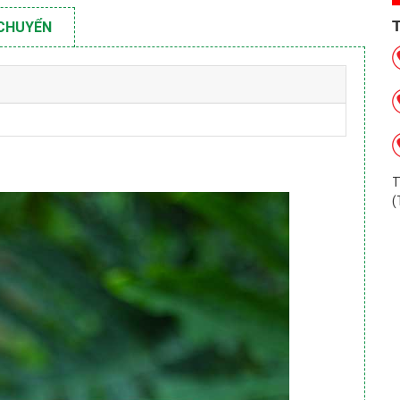
 CHUYỂN
T
(