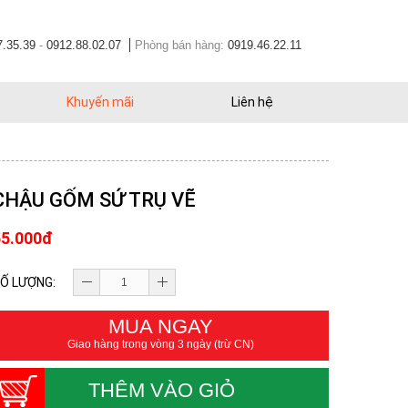
7.35.39
-
0912.88.02.07
Phòng bán hàng:
0919.46.22.11
Khuyến mãi
Liên hệ
CHẬU GỐM SỨ TRỤ VẼ
55.000đ
Ố LƯỢNG:
MUA NGAY
Giao hàng trong vòng 3 ngày (trừ CN)
THÊM VÀO GIỎ