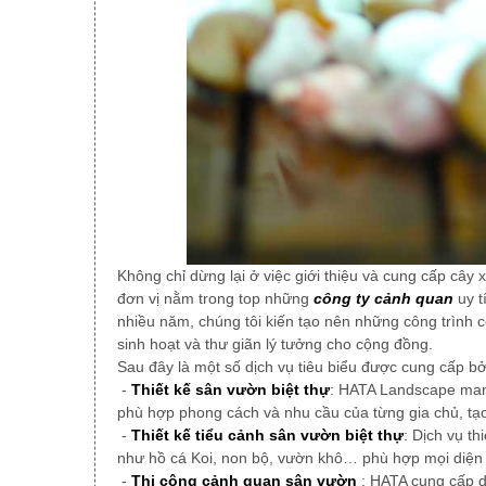
Không chỉ dừng lại ở việc giới thiệu và cung cấp cây 
đơn vị nằm trong top những
công ty cảnh quan
uy t
nhiều năm, chúng tôi
kiến tạo nên những công trình 
sinh hoạt và thư giãn lý tưởng cho cộng đồng.
Sau đây là một số dịch vụ tiêu biểu được cung cấp b
-
Thiết kế sân vườn biệt thự
: HATA Landscape mang
phù hợp phong cách và nhu cầu của từng gia chủ, tạ
-
Thiết kế tiểu cảnh sân vườn biệt thự
: Dịch vụ th
như hồ cá Koi, non bộ, vườn khô… phù hợp mọi diện 
-
Thi công cảnh quan sân vườn
: HATA cung cấp d