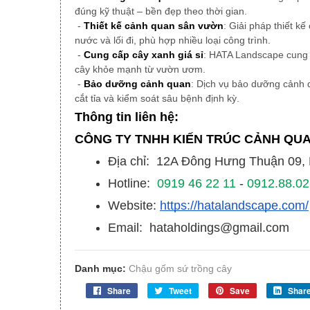
đúng kỹ thuật – bền đẹp theo thời gian.
-
Thiết kế cảnh quan sân vườn
: Giải pháp thiết k
nước và lối đi, phù hợp nhiều loại công trình.
-
Cung cấp cây xanh giá sỉ
: HATA Landscape cung c
cây khỏe mạnh từ vườn ươm.
-
Bảo dưỡng cảnh quan
: Dịch vụ bảo dưỡng cảnh 
cắt tỉa và kiểm soát sâu bệnh định kỳ.
Thông tin liên hệ:
CÔNG TY TNHH KIẾN TRÚC CẢNH QU
Địa chỉ: 12A Đông Hưng Thuận 09
Hotline:
0919 46 22 11
-
0912.88.02
Website:
https://hatalandscape.com/
Email: hataholdings@gmail.com
Danh mục:
Chậu gốm sứ trồng cây
Share
Tweet
Save
Shar