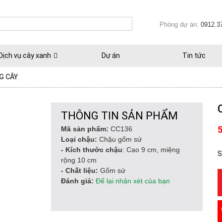
Phòng dự án:
0912.3
Dịch vụ cây xanh
Dự án
Tin tức
G CÂY
THÔNG TIN SẢN PHẨM
Mã sản phẩm:
CC136
Loại chậu:
Chậu gốm sứ
- Kích thước chậu
: Cao 9 cm, miệng
S
rộng 10 cm
- Chất liệu:
Gốm sứ
Đánh giá:
Để lại nhận xét của bạn