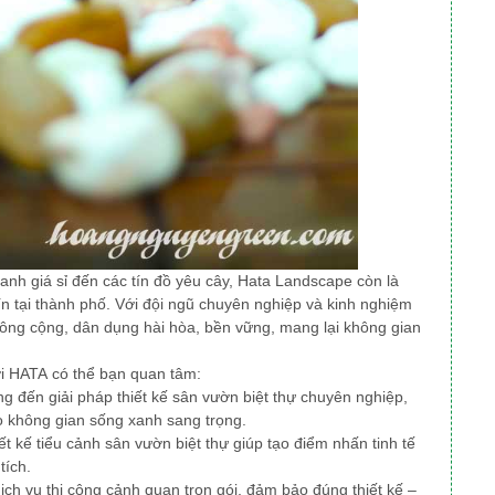
xanh giá sỉ đến các tín đồ yêu cây, Hata Landscape
còn là
ín tại thành phố
. Với đội ngũ chuyên nghiệp và kinh nghiệm
công cộng, dân dụng
hài hòa, bền vững, mang lại không gian
ởi HATA có thể bạn quan tâm:
 đến giải pháp thiết kế sân vườn biệt thự chuyên nghiệp,
o không gian sống xanh sang trọng.
iết kế tiểu cảnh sân vườn biệt thự giúp tạo điểm nhấn tinh tế
tích.
ịch vụ thi công cảnh quan trọn gói, đảm bảo đúng thiết kế –