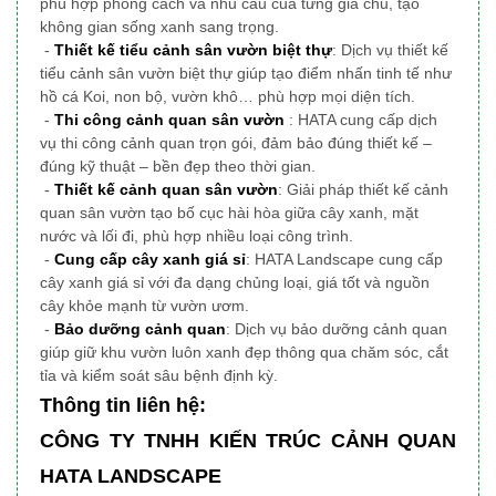
phù hợp phong cách và nhu cầu của từng gia chủ, tạo
không gian sống xanh sang trọng.
-
Thiết kế tiểu cảnh sân vườn biệt thự
: Dịch vụ thiết kế
tiểu cảnh sân vườn biệt thự giúp tạo điểm nhấn tinh tế như
hồ cá Koi, non bộ, vườn khô… phù hợp mọi diện tích.
-
Thi công cảnh quan sân vườn
: HATA cung cấp dịch
vụ thi công cảnh quan trọn gói, đảm bảo đúng thiết kế –
đúng kỹ thuật – bền đẹp theo thời gian.
-
Thiết kế cảnh quan sân vườn
: Giải pháp thiết kế cảnh
quan sân vườn tạo bố cục hài hòa giữa cây xanh, mặt
nước và lối đi, phù hợp nhiều loại công trình.
-
Cung cấp cây xanh giá sỉ
: HATA Landscape cung cấp
cây xanh giá sỉ với đa dạng chủng loại, giá tốt và nguồn
cây khỏe mạnh từ vườn ươm.
-
Bảo dưỡng cảnh quan
: Dịch vụ bảo dưỡng cảnh quan
giúp giữ khu vườn luôn xanh đẹp thông qua chăm sóc, cắt
tỉa và kiểm soát sâu bệnh định kỳ.
Thông tin liên hệ:
CÔNG TY TNHH KIẾN TRÚC CẢNH QUAN
HATA LANDSCAPE