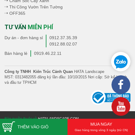
Chăm Sóc Cây Xanh
Thi Công Vườn Trên Tường
OFF365
TƯ VẤN
MIỄN PHÍ
Dự án - đơn hàng sỉ
0912.37.35.39
0912.88.02.07
Bán hàng lẻ
0919.46.22.11
Công ty TNHH Kiến Trúc Cảnh Quan
HATA Landscape
MST: 0313482055 đăng ký lần đầu: 10/10/2015 Nơi cấp: Sở kế hoạch
và đầu tư TPHCM
Bản quyền thuộc về
HATALANDSCAPE.COM
MUA NGAY
THÊM VÀO GIỎ
Giao hàng trong vòng 3 ngày (trừ CN)