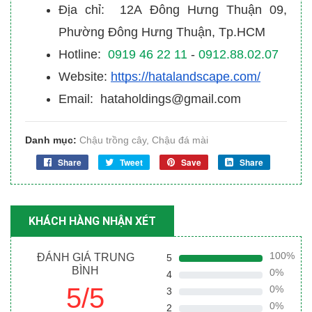
Địa chỉ: 12A Đông Hưng Thuận 09,
Phường Đông Hưng Thuận, Tp.HCM
Hotline:
0919 46 22 11
-
0912.88.02.07
Website:
https://hatalandscape.com/
Email: hataholdings@gmail.com
Danh mục:
Chậu trồng cây
,
Chậu đá mài
Share
Tweet
Save
Share
KHÁCH HÀNG NHẬN XÉT
100%
ĐÁNH GIÁ TRUNG
5
BÌNH
0%
4
5/5
0%
3
0%
2