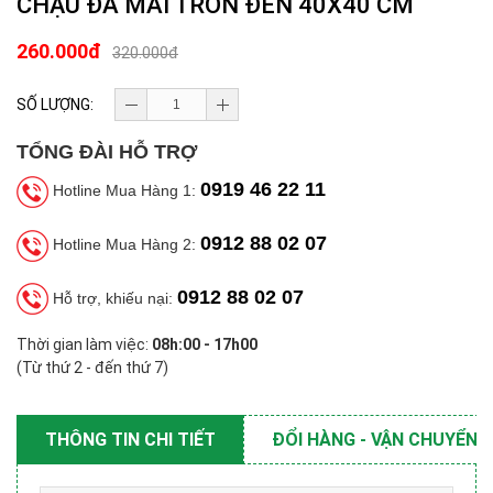
CHẬU ĐÁ MÀI TRÒN ĐEN 40X40 CM
260.000đ
320.000đ
SỐ LƯỢNG:
TỔNG ĐÀI HỖ TRỢ
0919 46 22 11
Hotline Mua Hàng 1:
0912 88 02 07
Hotline Mua Hàng 2:
0912 88 02 07
Hỗ trợ, khiếu nại:
Thời gian làm việc:
08h:00 - 17h00
(Từ thứ 2 - đến thứ 7)
THÔNG TIN CHI TIẾT
ĐỔI HÀNG - VẬN CHUYỂN