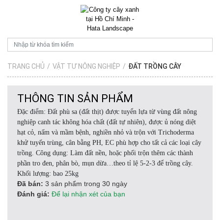
TRANG CHỦ
/
VẬT TƯ NÔNG NGHIỆP
/
ĐẤT TRỒNG CÂY
THÔNG TIN SẢN PHẨM
Đặc điểm: Đất phù sa (đất thịt) được tuyển lựa từ vùng đất nông
nghiệp canh tác không hóa chất (đất tự nhiên), được ủ nóng diệt
hạt cỏ, nấm và mầm bệnh, nghiền nhỏ và trộn với Trichoderma
khử tuyến trùng, cân bằng PH, EC phù hợp cho tất cả các loại cây
trồng. Công dụng: Làm đất nền, hoặc phối trộn thêm các thành
phần tro đen, phân bò, mụn dừa…theo tỉ lệ 5-2-3 để trồng cây.
Khối lượng: bao 25kg
Đã bán:
3 sản phẩm trong 30 ngày
Đánh giá:
Để lại nhận xét của bạn