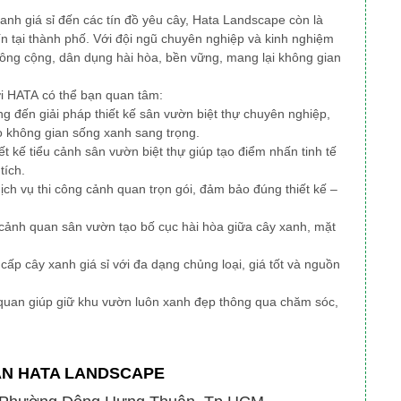
xanh giá sỉ đến các tín đồ yêu cây, Hata Landscape
còn là
ín tại thành phố
. Với đội ngũ chuyên nghiệp và kinh nghiệm
công cộng, dân dụng
hài hòa, bền vững, mang lại không gian
ởi HATA có thể bạn quan tâm:
 đến giải pháp thiết kế sân vườn biệt thự chuyên nghiệp,
o không gian sống xanh sang trọng.
iết kế tiểu cảnh sân vườn biệt thự giúp tạo điểm nhấn tinh tế
tích.
ịch vụ thi công cảnh quan trọn gói, đảm bảo đúng thiết kế –
ế cảnh quan sân vườn tạo bố cục hài hòa giữa cây xanh, mặt
ấp cây xanh giá sỉ với đa dạng chủng loại, giá tốt và nguồn
quan giúp giữ khu vườn luôn xanh đẹp thông qua chăm sóc,
AN HATA LANDSCAPE