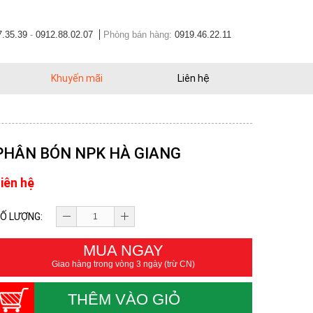
7.35.39
-
0912.88.02.07
Phòng bán hàng:
0919.46.22.11
Khuyến mãi
Liên hệ
PHÂN BÓN NPK HÀ GIANG
iên hệ
Ố LƯỢNG:
MUA NGAY
Giao hàng trong vòng 3 ngày (trừ CN)
THÊM VÀO GIỎ