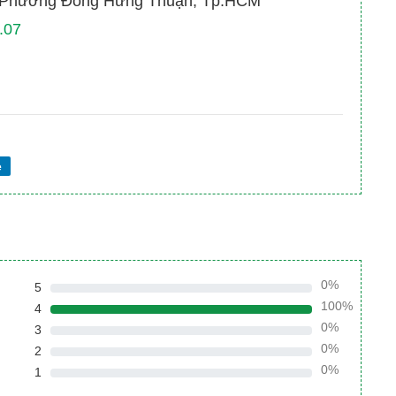
, Phường Đông Hưng Thuận, Tp.HCM
.07
e
0%
5
100%
4
0%
3
0%
2
0%
1