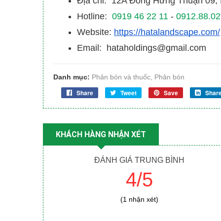
Địa chỉ: 12A Đông Hưng Thuận 09
Hotline:
0919 46 22 11
-
0912.88.02
Website:
https://hatalandscape.com/
Email: hataholdings@gmail.com
Danh mục:
Phân bón và thuốc
,
Phân bón
Share
Tweet
Save
Shar
KHÁCH HÀNG NHẬN XÉT
ĐÁNH GIÁ TRUNG BÌNH
4/5
(1 nhận xét)