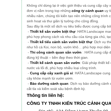
Không chỉ dừng lại ở việc giới thiệu và cung cấp cây 
đơn vị nằm trong top những
công ty cảnh quan
uy t
nhiều năm, chúng tôi
kiến tạo nên những công trình 
sinh hoạt và thư giãn lý tưởng cho cộng đồng.
Sau đây là một số dịch vụ tiêu biểu được cung cấp b
-
Thiết kế sân vườn biệt thự
: HATA Landscape mang
phù hợp phong cách và nhu cầu của từng gia chủ, tạ
-
Thiết kế tiểu cảnh sân vườn biệt thự
: Dịch vụ th
như hồ cá Koi, non bộ, vườn khô… phù hợp mọi diện 
-
Thi công cảnh quan sân vườn
: HATA cung cấp d
đúng kỹ thuật – bền đẹp theo thời gian.
-
Thiết kế cảnh quan sân vườn
: Giải pháp thiết k
nước và lối đi, phù hợp nhiều loại công trình.
-
Cung cấp cây xanh giá sỉ
: HATA Landscape cung c
cây khỏe mạnh từ vườn ươm.
-
Bảo dưỡng cảnh quan
: Dịch vụ bảo dưỡng cảnh 
cắt tỉa và kiểm soát sâu bệnh định kỳ.
Thông tin liên hệ:
CÔNG TY TNHH KIẾN TRÚC CẢNH QU