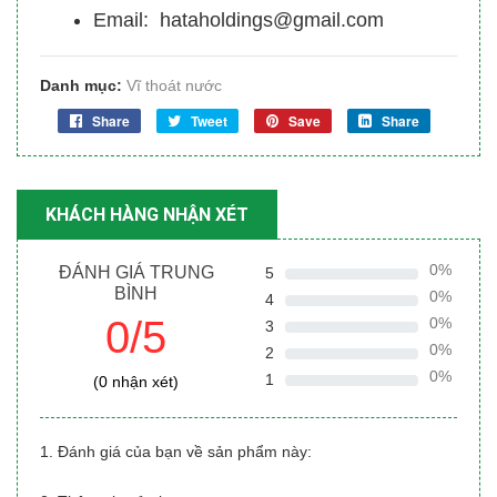
Email: hataholdings@gmail.com
Danh mục:
Vĩ thoát nước
Share
Tweet
Save
Share
KHÁCH HÀNG NHẬN XÉT
0%
ĐÁNH GIÁ TRUNG
5
BÌNH
0%
4
0/5
0%
3
0%
2
0%
1
(0 nhận xét)
1. Đánh giá của bạn về sản phẩm này: