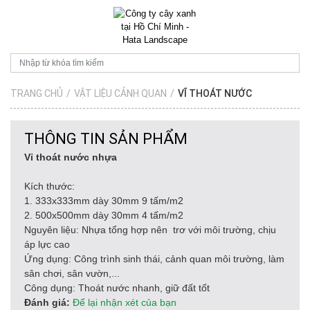
TRANG CHỦ
/
VẬT LIỆU CẢNH QUAN
/
VĨ THOÁT NƯỚC
THÔNG TIN SẢN PHẨM
Vỉ thoát nước nhựa
Kích thước:
1. 333x333mm dày 30mm 9 tấm/m2
2. 500x500mm dày 30mm 4 tấm/m2
Nguyên liệu: Nhựa tổng hợp nên trơ với môi trường, chịu
áp lực cao
Ứng dụng: Công trình sinh thái, cảnh quan môi trường, làm
sân chơi, sân vườn,...
Công dụng: Thoát nước nhanh, giữ đất tốt
Đánh giá:
Để lại nhận xét của bạn