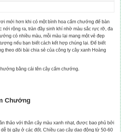
tươi mới hơn khi có một bình hoa cẩm chướng để bàn
nới rộng ra, tràn đầy sinh khí nhờ màu sắc rực rỡ, đa
ướng có nhiều màu, mỗi màu lại mang một vẻ đẹp
 tượng nếu bạn biết cách kết hợp chúng lại. Để biết
g theo dõi bài chia sẻ của công ty cây xanh Hoàng
 chướng bằng cái tên cây cẩm chướng.
ẩm Chướng
ân thảo với thân cây màu xanh nhạt, được bao phủ bởi
 dễ bị gãy ở các đốt. Chiều cao cây dao động từ 50-60