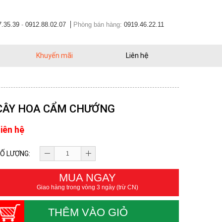
7.35.39
-
0912.88.02.07
Phòng bán hàng:
0919.46.22.11
Khuyến mãi
Liên hệ
CÂY HOA CẨM CHƯỚNG
iên hệ
Ố LƯỢNG:
MUA NGAY
Giao hàng trong vòng 3 ngày (trừ CN)
THÊM VÀO GIỎ