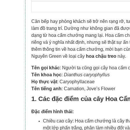
Căn bếp hay phòng khách sẽ trở nên rạng rỡ, 
làm đồ trang trí. Dường như không gian đã được 
dạng từ hoa cẩm chướng mang lại. Hoa cẩm ch
riêng và ý nghĩa nhất định, nhưng sẽ thật sự ấn
thêm thông tin về hoa cẩm chướng, mời bạn cùn
Nguyên Green về loại cây
hoa chậu treo
này.
Tên gọi khác
: Người ta cũng gọi cây hoa cẩm
Tên khoa
học
:
Dianthus caryophyllus
Họ
thực vật
: Caryophyllaceae
Tên tiếng anh
: Carnation, Jove’s Flower
1. Các đặc điểm của cây Hoa C
Đặc điểm hình thái:
Chiều cao cây: Hoa cẩm chướng là cây th
một lớp phấn trắng, phân làm nhiều đốt và