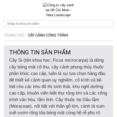
TRANG CHỦ
/
CÂY CẢNH CÔNG TRÌNH
THÔNG TIN SẢN PHẨM
Cây Si
(tên khoa học:
Ficus microcarpa
) là dòng
cây bóng mát cổ thụ, cây cảnh phong thủy thuộc
phân khúc cao cấp, luôn là sự lựa chọn hàng đầu
để thiết kế cảnh quan uy nghiêm, cổ kính và bề
thế cho các khu đô thị sinh thái, khu nghỉ dưỡng
cao cấp, khuôn viên biệt thự rộng lớn và các công
trình văn hóa, tâm linh. Cây thuộc họ Dâu tằm
(Moraceae), nổi bật với thân gỗ lớn, cành lá sum
suê vươn rộng tỏa bóng mát cùng hệ rễ phụ rũ