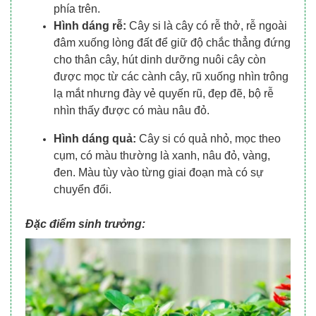
phía trên.
Hình dáng rễ:
Cây si là cây có rễ thở, rễ ngoài
đâm xuống lòng đất để giữ độ chắc thẳng đứng
cho thân cây, hút dinh dưỡng nuôi cây còn
được mọc từ các cành cây, rũ xuống nhìn trông
lạ mắt nhưng đày vẻ quyến rũ, đẹp đẽ, bộ rễ
nhìn thấy được có màu nâu đỏ.
Hình dáng quả:
Cây si có quả nhỏ, mọc theo
cụm, có màu thường là xanh, nâu đỏ, vàng,
đen. Màu tùy vào từng giai đoạn mà có sự
chuyển đổi.
Đặc điểm sinh trưởng: