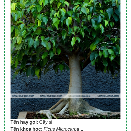
Tên hay gọi:
Cây si
Tên khoa học:
Ficus Microcarpa
L