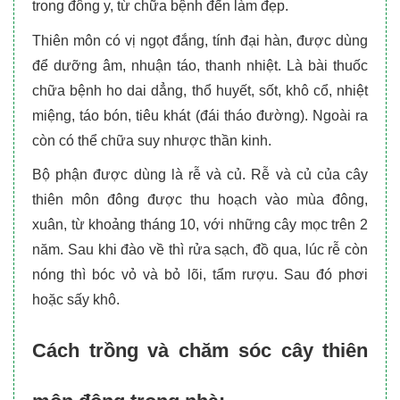
trong đông y, từ chữa bệnh đến làm đẹp.
Thiên môn có vị ngọt đắng, tính đại hàn, được dùng
để dưỡng âm, nhuận táo, thanh nhiệt. Là bài thuốc
chữa bệnh ho dai dẳng, thổ huyết, sốt, khô cổ, nhiệt
miệng, táo bón, tiêu khát (đái tháo đường). Ngoài ra
còn có thể chữa suy nhược thần kinh.
Bộ phận được dùng là rễ và củ. Rễ và củ của cây
thiên môn đông được thu hoạch vào mùa đông,
xuân, từ khoảng tháng 10, với những cây mọc trên 2
năm. Sau khi đào về thì rửa sạch, đồ qua, lúc rễ còn
nóng thì bóc vỏ và bỏ lõi, tẩm rượu. Sau đó phơi
hoặc sấy khô.
Cách trồng và chăm sóc cây thiên