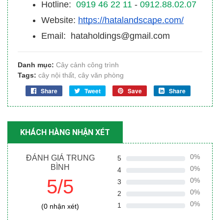
Hotline:
0919 46 22 11
-
0912.88.02.07
Website:
https://hatalandscape.com/
Email: hataholdings@gmail.com
Danh mục:
Cây cảnh công trình
Tags:
cây nội thất
,
cây văn phòng
Share
Tweet
Save
Share
KHÁCH HÀNG NHẬN XÉT
0%
ĐÁNH GIÁ TRUNG
5
BÌNH
0%
4
5/5
0%
3
0%
2
0%
1
(0 nhận xét)